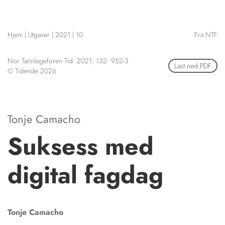
NETTBUTIKK
HENVISNINGER
Hjem
|
Utgaver
|
2021
|
10
Fra NTF
CONTENT IN ENGLISH
KURSKALENDER
Scientific articles
STILLINGER
Nor Tannlegeforen Tid. 2021; 132: 952-3
Publication and media
Last ned PDF
© Tidende 2026
KJØP & SALG
plan
The editorial board
ANNONSERING
About us
FOR FORFATTERE
Tonje Camacho
Suksess med
digital fagdag
Tonje
Camacho