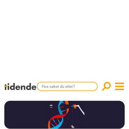
SISTE UTGAVE
KONTAKT
Tidligere utgaver
OM OSS
Årsindekser