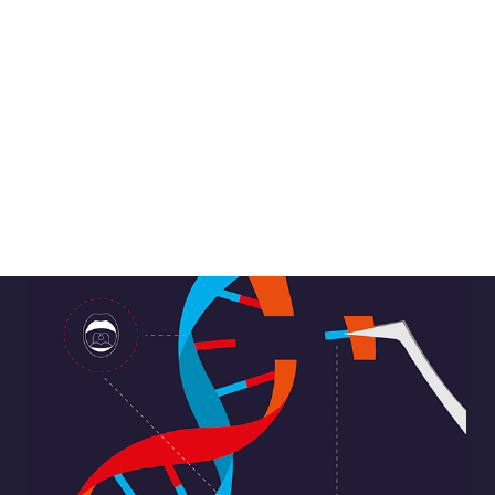
ALENDER
KONTAKT
NGER
OM OSS
 SALG
SERING
RFATTERE