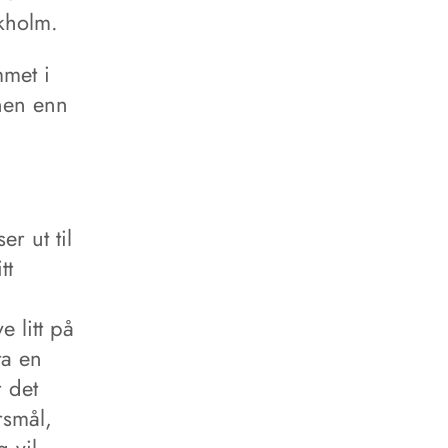
ckholm.
mmet i
nnen enn
er ut til
tt
i
e litt på
ta en
 det
rsmål,