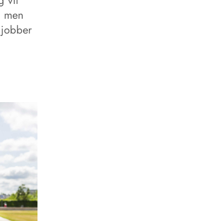
 vil
e, men
 jobber