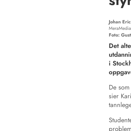
sty
Johan
Eric
MeraMedia
Foto: Gus
Det alt
utdanni
i Stock
oppgave
De som 
sier Ka
tannleg
Student
problem