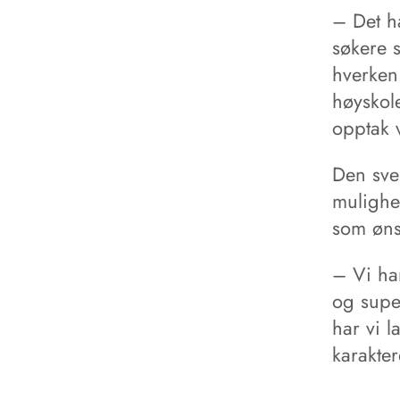
– Det ha
søkere 
hverken 
høyskole
opptak v
Den sve
mulighet
som øns
– Vi har
og supe
har vi l
karakte