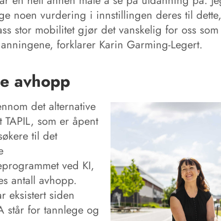
ar en helt annen måte å se på utdanning på. Jeg
ge noen vurdering i innstillingen deres til dett
ss stor mobilitet gjør det vanskelig for oss som
anningene, forklarer Karin Garming-Legert.
e avhopp
nnom det alternative
t TAPIL, som er åpent
søkere til det
e
eprogrammet ved KI,
es antall avhopp.
r eksistert siden
A står for tannlege og