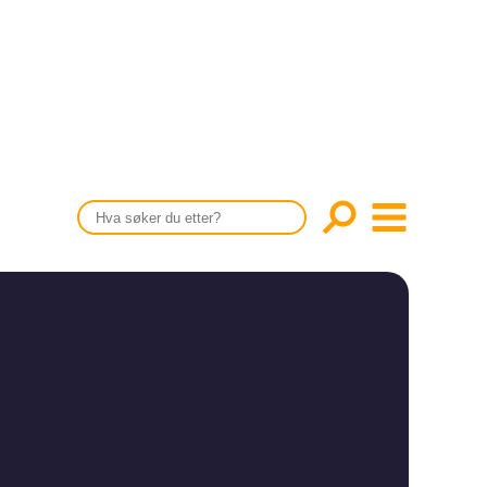
CONTENT IN ENGLISH
Scientific articles
Publication and media plan
The editorial board
About us