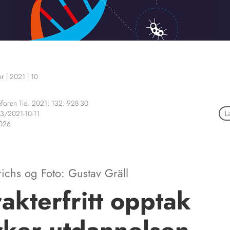
er
|
2021
|
10
foren Tid. 2021; 132: 928-30
3/2021-10-11
L
2026
richs
og
Foto: Gustav Gräll
akterfritt opptak