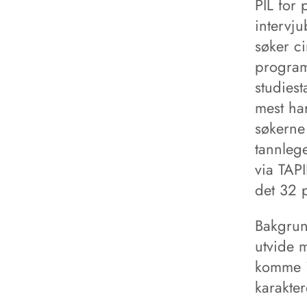
PIL for 
intervju
søker ci
program
studies
mest ha
søkerne 
tannleg
via TAPI
det 32 ​
Bakgrun
utvide 
komme i
karakte