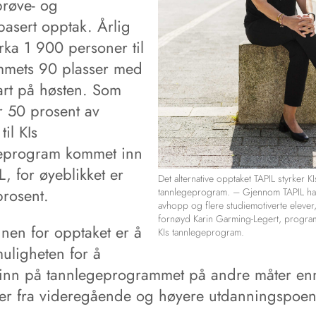
prøve- og
basert opptak. Årlig
rka 1 900 personer til
mets 90 plasser med
tart på høsten. Som
r 50 prosent av
til KIs
eprogram kommet inn
L, for øyeblikket er
Det alternative opptaket TAPIL styrker KI
​prosent.
tannlegeprogram. – Gjennom TAPIL har
avhopp og flere studiemotiverte elever,
fornøyd Karin Garming-Legert, program
nen for opptaket er å
KIs tannlegeprogram.
muligheten for å
nn på tannlegeprogrammet på andre måter enn
rer fra videregående og høyere utdanningspoe