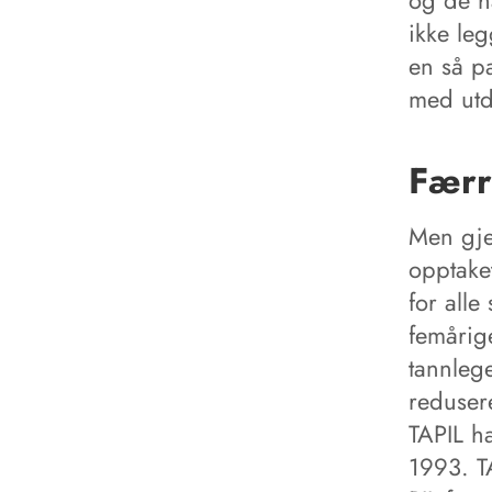
og de h
ikke leg
en så pa
med utd
Færr
Men gje
opptake
for alle 
femårig
tannleg
reduser
TAPIL ha
1993. T