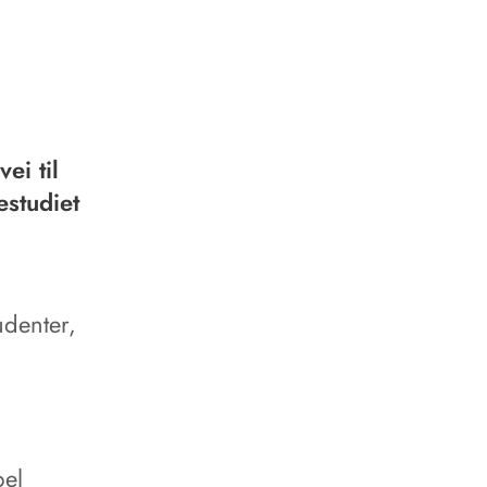
ei til
studiet
udenter,
pel