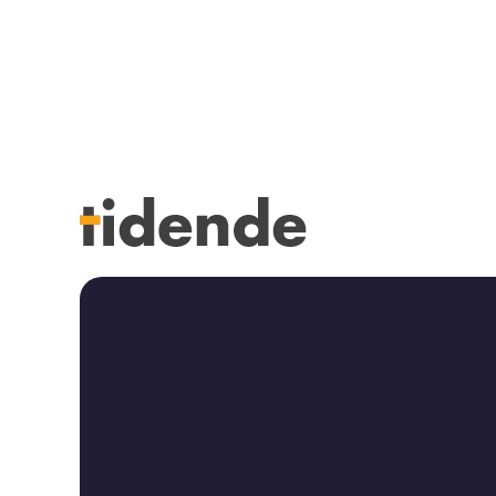
SISTE UTGAVE
KURSK
Tidligere utgaver
STILLI
Årsindekser
KJØP &
NETTBUTIKK
ANNON
HENVISNINGER
FOR FO