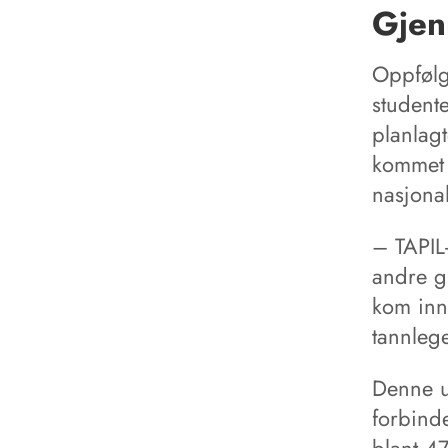
Gjen
Oppfølg
student
planlag
kommet 
nasjona
– TAPIL-
andre g
kom inn
tannlege
Denne ut
forbind