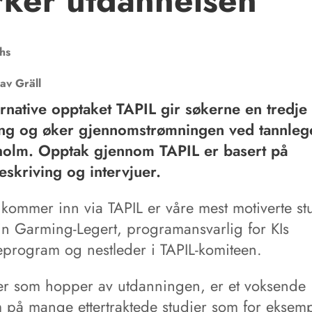
rker utdannelsen
hs
tav
Gräll
ernative opptaket TAPIL gir søkerne en tredje v
ng og øker gjennomstrømningen ved tannlege
holm. Opptak gjennom TAPIL er basert på
skriving og intervjuer.
kommer inn via TAPIL er våre mest motiverte st
rin Garming-Legert, programansvarlig for KIs
eprogram og nestleder i TAPIL-komiteen.
er som hopper av utdanningen, er et voksende
 på mange ettertraktede studier som for eksem