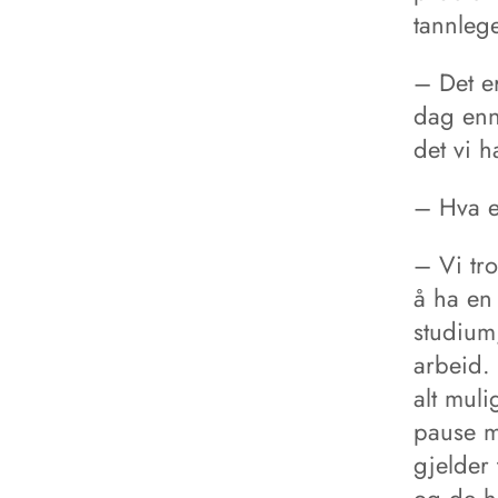
tannlege
– Det e
dag enn
det vi h
– Hva er
– Vi tro
å ha en 
studium,
arbeid. 
alt mul
pause m
gjelder