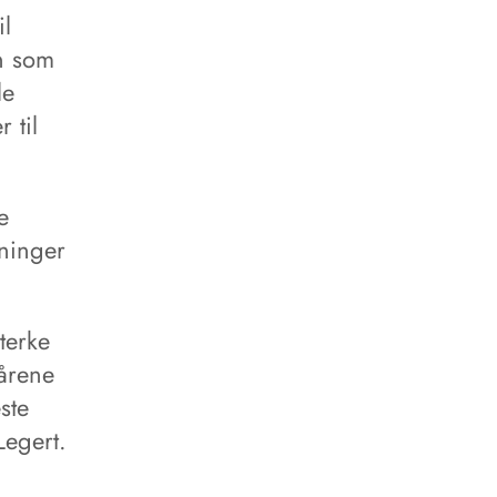
il
n som
le
 til
e
nninger
terke
årene
ste
Legert.