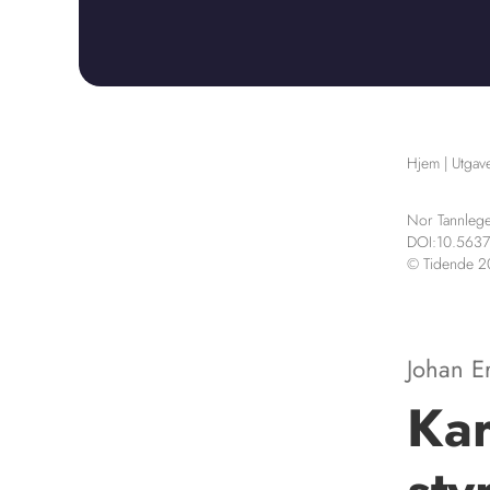
Hjem
|
Utgav
Nor Tannlege
DOI:10.5637
© Tidende 
Johan E
Kar