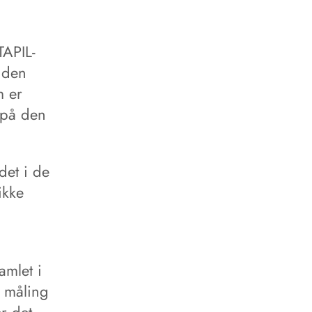
TAPIL-
 den
m er
 på den
det i de
ikke
amlet i
 måling