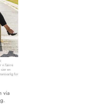
s
 vi færre
 sier en
ansvarlig for
 via
ng.