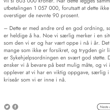
vil si 603 000 kroner. Når dette legges samm
utbetalingen 1 057 000, forutsatt at dette ikke
overstiger de nevnte 90 prosent.
– Dette er med andre ord en god ordning, s
er heldige å ha. Noe vi særlig merker i en si
som den vi er og har vært oppe i nå i år. Det
mange som ikke er forsikret, og trygden gir li
er Sykehjelpsordningen en svært god støtte. D
ønsker vi å bevare på best mulig måte, og vi i
opplever at vi har en viktig oppgave, særlig i
kriseår som vi er inne i nå.
Neste a