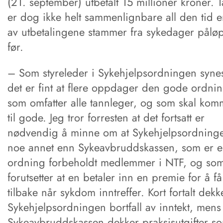
(21. september) utbetalt 15 millioner kroner. T
er dog ikke helt sammenlignbare all den tid e
av utbetalingene stammer fra sykedager påløp
før.
– Som styreleder i Sykehjelpsordningen syne
det er fint at flere oppdager den gode ordni
som omfatter alle tannleger, og som skal kom
til gode. Jeg tror forresten at det fortsatt er
nødvendig å minne om at Sykehjelpsordning
noe annet enn Sykeavbruddskassen, som er 
ordning forbeholdt medlemmer i NTF, og so
forutsetter at en betaler inn en premie for å f
tilbake når sykdom inntreffer. Kort fortalt dekk
Sykehjelpsordningen bortfall av inntekt, mens
Sykeavbruddskassen dekker praksisutgifter s