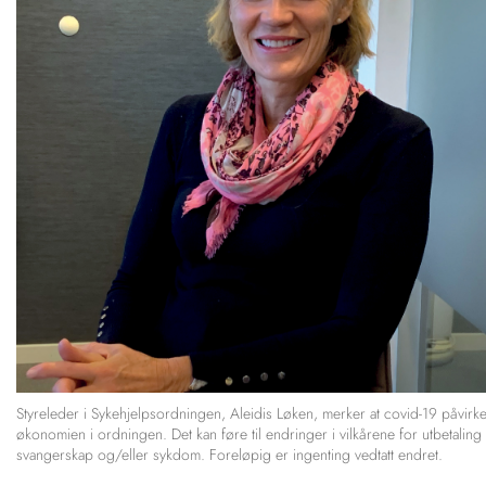
Styreleder i Sykehjelpsordningen, Aleidis Løken, merker at covid-19 påvirk
økonomien i ordningen. Det kan føre til endringer i vilkårene for utbetaling
svangerskap og/eller sykdom. Foreløpig er ingenting vedtatt endret.