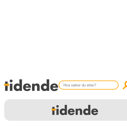
SISTE UTGAVE
KONTAKT
Tidligere utgaver
OM OSS
Årsindekser