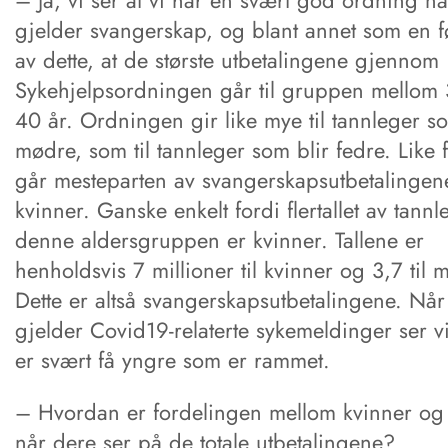
– Ja, vi ser at vi har en svært god ordning nå
gjelder svangerskap, og blant annet som en f
av dette, at de største utbetalingene gjennom
Sykehjelpsordningen går til gruppen mellom
40 år. Ordningen gir like mye til tannleger so
mødre, som til tannleger som blir fedre. Like fu
går mesteparten av svangerskapsutbetalingene
kvinner. Ganske enkelt fordi flertallet av tannl
denne aldersgruppen er kvinner. Tallene er
henholdsvis 7 millioner til kvinner og 3,7 til 
Dette er altså svangerskapsutbetalingene. Når
gjelder Covid19-relaterte sykemeldinger ser vi
er svært få yngre som er rammet.
– Hvordan er fordelingen mellom kvinner o
når dere ser på de totale utbetalingene?