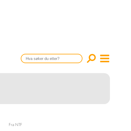
CONTENT IN ENGLISH
Scientific articles
Publication and media plan
The editorial board
About us
Fra NTF