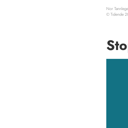
Nor Tannlege
© Tidende 
St