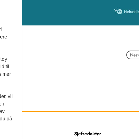
i
vere
Neste
ktøy
d til
es mer
r, vil
 i
 av
 du på
ss
Sjefredaktør