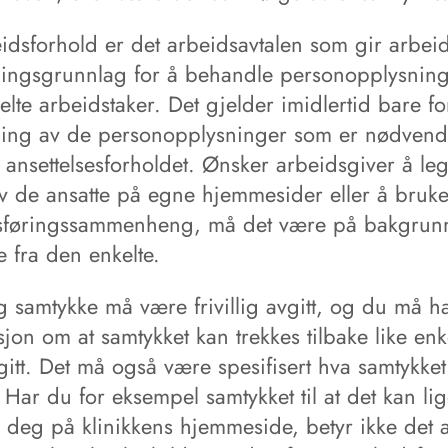
eidsforhold er det arbeidsavtalen som gir arbei
ingsgrunnlag for å behandle personopplysnin
lte arbeidstaker. Det gjelder imidlertid bare fo
ing av de personopplysninger som er nødven
 ansettelsesforholdet. Ønsker arbeidsgiver å le
av de ansatte på egne hjemmesider eller å bruk
føringssammenheng, må det være på bakgrun
 fra den enkelte.
g samtykke må være frivillig avgitt, og du må ha
jon om at samtykket kan trekkes tilbake like enk
gitt. Det må også være spesifisert hva samtykket
 Har du for eksempel samtykket til at det kan li
 deg på klinikkens hjemmeside, betyr ikke det a