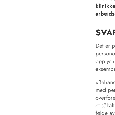
klinikk
arbeids
SVA
Det er 
persono
opplysni
eksempe
«Behand
med per
overfør
et såka
følge av