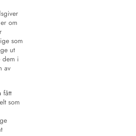
dsgiver
ger om
r
dige som
gge ut
e dem i
n av
 fått
elt som
gge
t