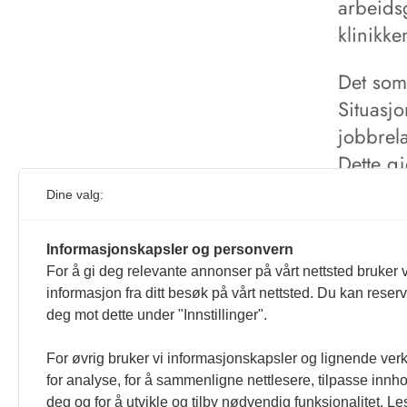
arbeids
klinikk
Det som 
Situasjo
jobbrela
Dette gj
tro at d
Dine valg:
publise
som er 
Informasjonskapsler og personvern
For å gi deg relevante annonser på vårt nettsted bruker v
informasjon fra ditt besøk på vårt nettsted. Du kan reser
deg mot dette under "Innstillinger".
For øvrig bruker vi informasjonskapsler og lignende ver
for analyse, for å sammenligne nettlesere, tilpasse innhol
deg og for å utvikle og tilby nødvendig funksjonalitet. L