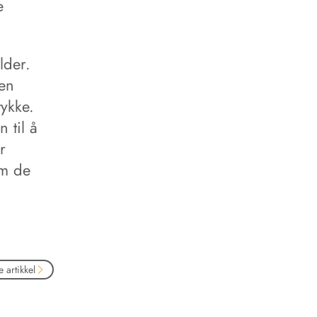
e
lder.
 en
tykke.
 til å
r
om de
 artikkel