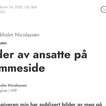
foren Tid. 2020; 130: 864
L
2026
tokholm Nicolaysen
aten
der av ansatte på
emmeside
holm
Nicolaysen
dgiver i NTF
giveren min har publisert bilder av meg på