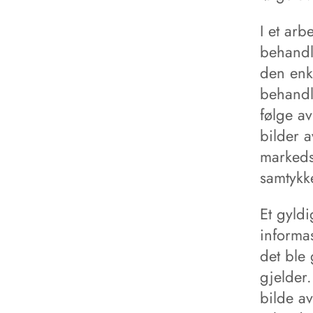
I et arb
behandl
den enke
behandl
følge av
bilder 
markeds
samtykke
Et gyldi
informas
det ble 
gjelder.
bilde av