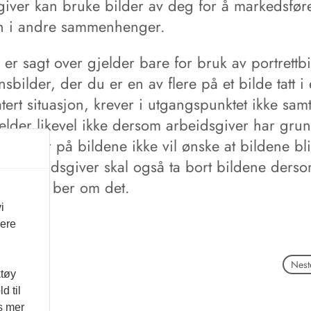
giver kan bruke bilder av deg for å markedsfør
en i andre sammenhenger.
er sagt over gjelder bare for bruk av portrettbi
nsbilder, der du er en av flere på et bilde tatt i
tert situasjon, krever i utgangspunktet ikke sam
elder likevel ikke dersom arbeidsgiver har grunn
e som er på bildene ikke vil ønske at bildene bli
rt. Arbeidsgiver skal også ta bort bildene ders
avbildet ber om det.
i
vere
Neste
ktøy
d til
es mer