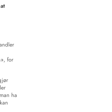
at
andler
», for
gjør
ler
å man ha
 kan
.