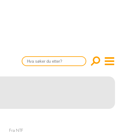
CONTENT IN ENGLISH
Scientific articles
Publication and media plan
The editorial board
About us
Fra NTF