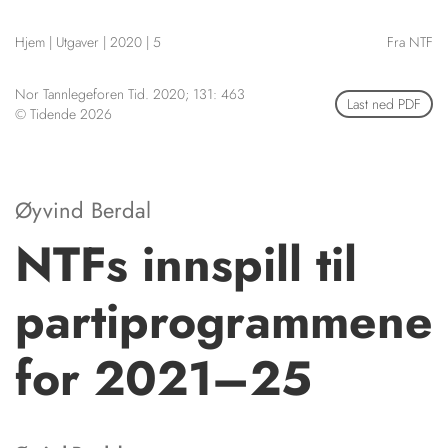
NETTBUTIKK
Hjem
|
Utgaver
|
2020
|
5
Fra NTF
HENVISNINGER
CONTENT IN ENGLISH
KURSKALENDER
Nor Tannlegeforen Tid. 2020; 131: 463
Scientific articles
Last ned PDF
STILLINGER
© Tidende 2026
Publication and media
KJØP & SALG
plan
The editorial board
ANNONSERING
About us
FOR FORFATTERE
Øyvind Berdal
NTFs innspill til
partiprogrammene
for 2021–25