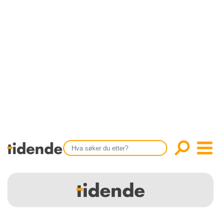
SISTE UTGAVE
KONTAKT
Tidligere utgaver
OM OSS
Årsindekser