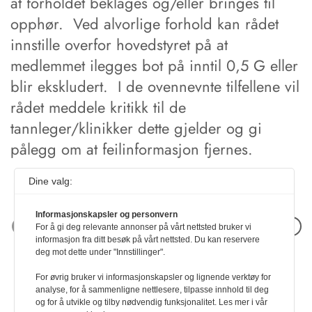
at forholdet beklages og/eller bringes til
opphør. Ved alvorlige forhold kan rådet
innstille overfor hovedstyret på at
medlemmet ilegges bot på inntil 0,5 G eller
blir ekskludert. I de ovennevnte tilfellene vil
rådet meddele kritikk til de
tannleger/klinikker dette gjelder og gi
pålegg om at feilinformasjon fjernes.
Dine valg:
Informasjonskapsler og personvern
Neste artikkel
For å gi deg relevante annonser på vårt nettsted bruker vi
informasjon fra ditt besøk på vårt nettsted. Du kan reservere
deg mot dette under "Innstillinger".
For øvrig bruker vi informasjonskapsler og lignende verktøy for
analyse, for å sammenligne nettlesere, tilpasse innhold til deg
og for å utvikle og tilby nødvendig funksjonalitet. Les mer i vår