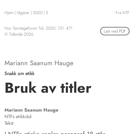
NETTBUTIKK
Hjem
|
Utgaver
|
2020
|
5
Fra NTF
HENVISNINGER
CONTENT IN ENGLISH
KURSKALENDER
Nor Tannlegeforen Tid. 2020; 131: 471
Scientific articles
Last ned PDF
STILLINGER
© Tidende 2026
Publication and media
KJØP & SALG
plan
The editorial board
ANNONSERING
About us
FOR FORFATTERE
Mariann Saanum Hauge
Snakk om etikk
Bruk av titler
Mariann Saanum
Hauge
NTFs etikkråd
Tekst