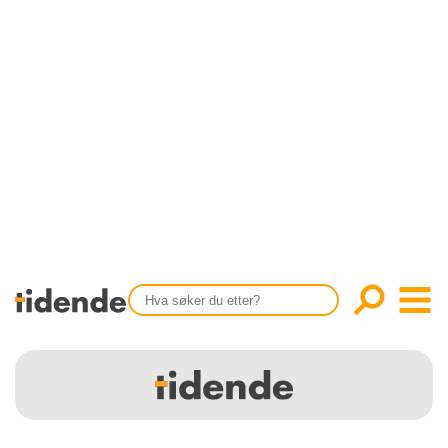
SISTE UTGAVE
KONTAKT
Tidligere utgaver
OM OSS
Årsindekser