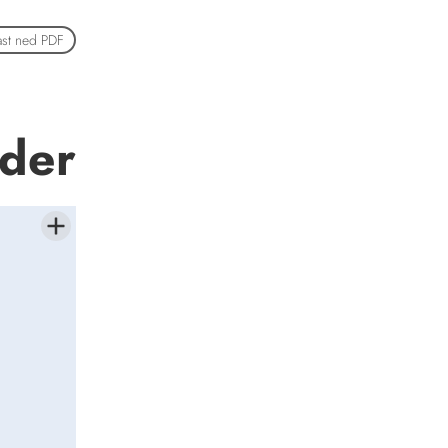
ast ned PDF
nder