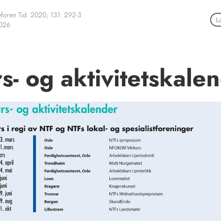
foren Tid. 2020; 131: 292-3
L
2026
s- og aktivitetskale