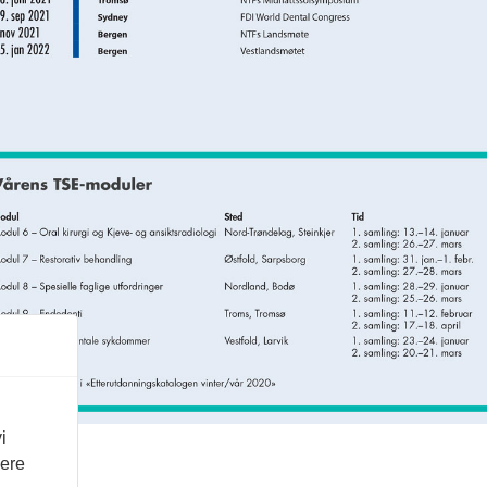
i
vere