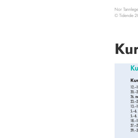
Nor Tannlege
© Tidende 
Kur