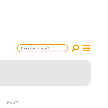
CONTENT IN ENGLISH
Scientific articles
Publication and media plan
The editorial board
About us
Fra NTF