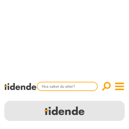
SISTE UTGAVE
KONTAKT
Tidligere utgaver
OM OSS
Årsindekser