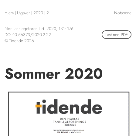
NETTBUTIKK
Hjem
|
Utgaver
|
2020
|
2
Notabene
HENVISNINGER
CONTENT IN ENGLISH
KURSKALENDER
Nor Tannlegeforen Tid. 2020; 131: 176
Scientific articles
STILLINGER
DOI:10.56373/2020-2-22
Last ned PDF
Publication and media
© Tidende 2026
KJØP & SALG
plan
The editorial board
ANNONSERING
About us
FOR FORFATTERE
Sommer 2020