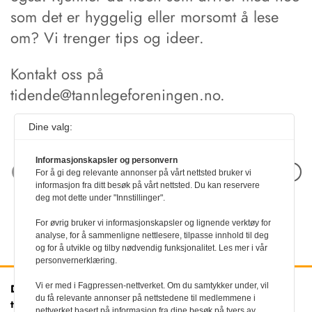
som det er hyggelig eller morsomt å lese
om? Vi trenger tips og ideer.
Kontakt oss på
tidende@tannlegeforeningen.no.
Dine valg:
Informasjonskapsler og personvern
Neste artikkel
For å gi deg relevante annonser på vårt nettsted bruker vi
informasjon fra ditt besøk på vårt nettsted. Du kan reservere
deg mot dette under "Innstillinger".
For øvrig bruker vi informasjonskapsler og lignende verktøy for
analyse, for å sammenligne nettlesere, tilpasse innhold til deg
og for å utvikle og tilby nødvendig funksjonalitet. Les mer i vår
personvernerklæring.
Vi er med i Fagpressen-nettverket. Om du samtykker under, vil
Den norske
Kontakt oss
du få relevante annonser på nettstedene til medlemmene i
tannlegeforenings Tidende
Tlf:
22 54 74 00
nettverket basert på informasjon fra dine besøk på tvers av