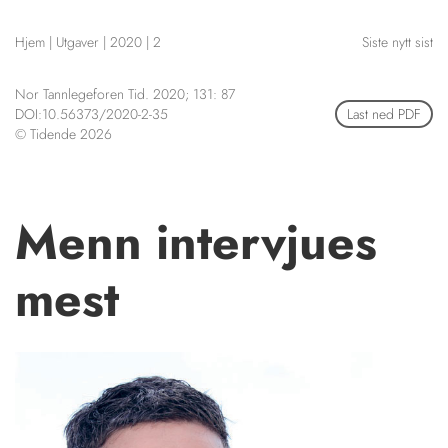
NETTBUTIKK
Hjem
|
Utgaver
|
2020
|
2
Siste nytt sist
HENVISNINGER
CONTENT IN ENGLISH
KURSKALENDER
Nor Tannlegeforen Tid. 2020; 131: 87
Scientific articles
STILLINGER
DOI:10.56373/2020-2-35
Last ned PDF
Publication and media
© Tidende 2026
KJØP & SALG
plan
The editorial board
ANNONSERING
About us
FOR FORFATTERE
Menn intervjues
mest