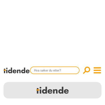
SISTE UTGAVE
KONTAKT
Tidligere utgaver
OM OSS
Årsindekser