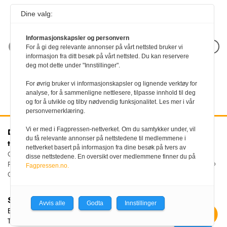
Dine valg:
Informasjonskapsler og personvern
Neste artikkel
For å gi deg relevante annonser på vårt nettsted bruker vi
informasjon fra ditt besøk på vårt nettsted. Du kan reservere
deg mot dette under "Innstillinger".
For øvrig bruker vi informasjonskapsler og lignende verktøy for
analyse, for å sammenligne nettlesere, tilpasse innhold til deg
og for å utvikle og tilby nødvendig funksjonalitet. Les mer i vår
personvernerklæring.
Vi er med i Fagpressen-nettverket. Om du samtykker under, vil
Den norske
Kontakt oss
du få relevante annonser på nettstedene til medlemmene i
tannlegeforenings Tidende
Tlf:
22 54 74 00
nettverket basert på informasjon fra dine besøk på tvers av
E-post:
Christiania Torv 5, 0158 Oslo
disse nettstedene. En oversikt over medlemmene finner du på
tidende@tannlegeforeningen.no
Postboks 2073 Vika, 0125
Fagpressen.no.
OSLO
Sjefredaktør
Avvis alle
Godta
Innstillinger
Ellen Beate Dyvi
Tidende redigeres etter