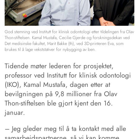
God stemning ved Institutt for klinisk odontologi etter tildelingen fra Olav
Thon-stiftelsen. Kamal Mustafa, Cecilie Gjerde og forskningsdekan ved
Det medisinske fakultet, Marit Bakke (th), ved 3D-printeren Eva, som
brukes til å lage vekststativer for nybygging av ben.
Tidende møter lederen for prosjektet,
professor ved Institutt for klinisk odontologi
(IKO), Kamal Mustafa, dagen etter at
bevilgningen på 9,8 millioner fra Olav
Thon-stiftelsen ble gjort kjent den 16.
januar.
– Jeg gleder meg til å ta kontakt med alle
samarbeidspartnerne, så vi kan komme