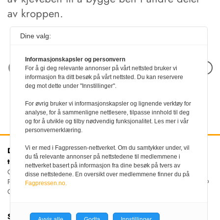
av kroppen.
Dine valg:
Informasjonskapsler og personvern
Neste artikkel
For å gi deg relevante annonser på vårt nettsted bruker vi
informasjon fra ditt besøk på vårt nettsted. Du kan reservere
deg mot dette under "Innstillinger".
For øvrig bruker vi informasjonskapsler og lignende verktøy for
analyse, for å sammenligne nettlesere, tilpasse innhold til deg
og for å utvikle og tilby nødvendig funksjonalitet. Les mer i vår
personvernerklæring.
Vi er med i Fagpressen-nettverket. Om du samtykker under, vil
Den norske
Kontakt oss
du få relevante annonser på nettstedene til medlemmene i
tannlegeforenings Tidende
Tlf:
22 54 74 00
nettverket basert på informasjon fra dine besøk på tvers av
E-post:
Christiania Torv 5, 0158 Oslo
disse nettstedene. En oversikt over medlemmene finner du på
tidende@tannlegeforeningen.no
Postboks 2073 Vika, 0125
Fagpressen.no.
OSLO
Sjefredaktør
Avvis alle
Godta
Innstillinger