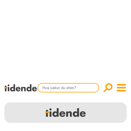
SISTE UTGAVE
KONTAKT
Tidligere utgaver
OM OSS
Årsindekser