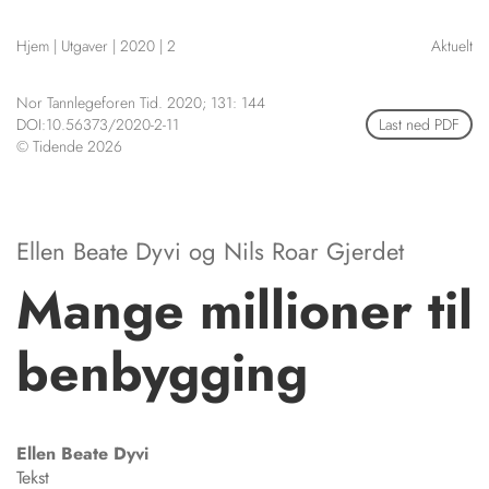
NETTBUTIKK
Hjem
|
Utgaver
|
2020
|
2
Aktuelt
HENVISNINGER
CONTENT IN ENGLISH
KURSKALENDER
Nor Tannlegeforen Tid. 2020; 131: 144
Scientific articles
STILLINGER
DOI:10.56373/2020-2-11
Last ned PDF
Publication and media
© Tidende 2026
KJØP & SALG
plan
The editorial board
ANNONSERING
About us
FOR FORFATTERE
Ellen Beate Dyvi
og
Nils Roar Gjerdet
Mange millioner til
benbygging
Ellen Beate
Dyvi
Tekst