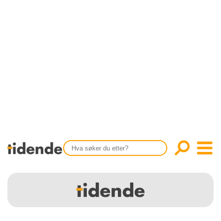
SISTE UTGAVE
KONTAKT
Tidligere utgaver
OM OSS
Årsindekser