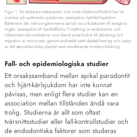
Figur 1. Tre tänkbara mekanismer som orala infektionstillstånd kan ha
inverkan på systemiska sjukdomar, exempelvis hjärt-kärlsjukdom.
Bakteriemi där mikroorganismerna sprids via cirkulationen till avlägsna
organ, exempelvis till hjärtklaffarna. Frisättning av endotoxiner och
inflammatoriska mediatorer som bland annat bidrar till aktivering och
migration av monocyter genom endotelet samt destabilisering och ruptur
av det aterosklerotiska placket med resulterande trombos-bildning.
Fall- och epidemiologiska studier
Ett orsakssamband mellan apikal parodontit
och hjärt-kärlsjukdom har inte kunnat
påvisas, men enligt flera studier kan en
association mellan tillstånden ändå vara
trolig. Studierna är allt som oftast
tvärsnittsstudier eller fall-kontrollstudier och
de endodontiska faktorer som studeras