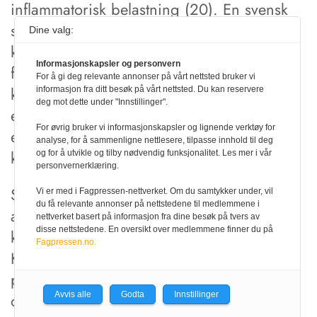
inflammatorisk belastning (20). En svensk
studie, som enbart inkluderade kvinnor,
Dine valg:
kunde inte se något samband mellan
Informasjonskapsler og personvern
förekomst av apikal parodontit och
For å gi deg relevante annonser på vårt nettsted bruker vi
kardiovaskulär sjukdom (21). I tabell 1 ges
informasjon fra ditt besøk på vårt nettsted. Du kan reservere
deg mot dette under "Innstillinger".
en översikt av studier inom området
For øvrig bruker vi informasjonskapsler og lignende verktøy for
endodontiska infektioner och hjärt-
analyse, for å sammenligne nettlesere, tilpasse innhold til deg
kärlsjukdom.
og for å utvikle og tilby nødvendig funksjonalitet. Les mer i vår
personvernerklæring.
Sammanfattningsvis tycks en positiv
Vi er med i Fagpressen-nettverket. Om du samtykker under, vil
du få relevante annonser på nettstedene til medlemmene i
association mellan apikal parodontit och
nettverket basert på informasjon fra dine besøk på tvers av
disse nettstedene. En oversikt over medlemmene finner du på
kardiovaskulär sjukdom vara trolig.
Fagpressen.no.
Kvaliteten på evidensen förblir dock ännu
på en moderat till låg nivå och ett
Avvis alle
Godta
Innstillinger
orsakssamband kan inte påvisas (22). Den