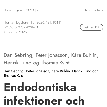
NETTBUTIKK
Hjem
|
Utgaver
|
2020
|
2
Nordisk tema
HENVISNINGER
CONTENT IN ENGLISH
KURSKALENDER
Nor Tannlegeforen Tid. 2020; 131: 104-11
Scientific articles
STILLINGER
DOI:10.56373/2020-2-4
Last ned PDF
Publication and media
© Tidende 2026
KJØP & SALG
plan
The editorial board
ANNONSERING
About us
FOR FORFATTERE
Dan Sebring
,
Peter Jonasson
,
Kåre Buhlin
,
Henrik Lund
og
Thomas Kvist
Dan Sebring, Peter Jonasson, Kåre Buhlin, Henrik Lund och
Thomas Kvist
Endodontiska
infektioner och