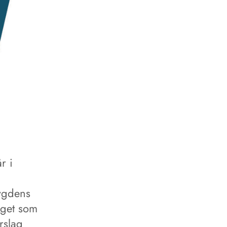
r i
rygdens
lget som
rslag