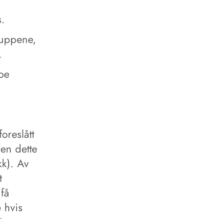
s.
ruppene,
.
oe
oreslått
den dette
kk). Av
t
få
 hvis