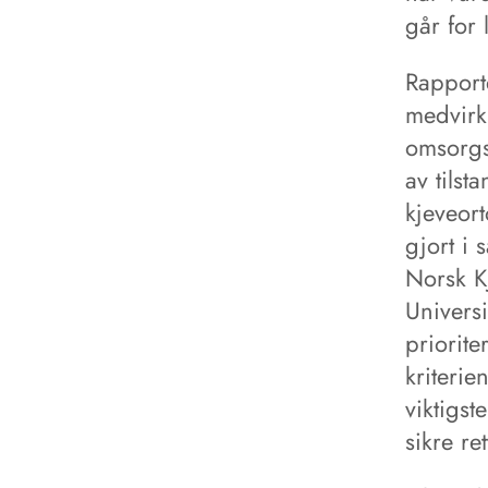
går for 
Rapport
medvirk
omsorgsd
av tilst
kjeveor
gjort i
Norsk K
Universi
priorite
kriteri
viktigst
sikre re