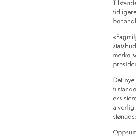
Tilstand
tidliger
behandl
«Fagmilj
statsbud
merke s
preside
Det nye
tilstand
eksister
alvorlig
stønads
Oppsumm