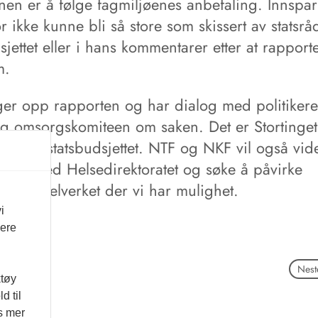
onen er å følge fagmiljøenes anbefaling. Innspa
or ikke kunne bli så store som skissert av statsrå
sjettet eller i hans kommentarer etter at rapport
m.
ger opp rapporten og har dialog med politikere
og omsorgskomiteen om saken. Det er Stortinget 
al vedta statsbudsjettet. NTF og NKF vil også vid
idet med Helsedirektoratet og søke å påvirke
r i regelverket der vi har mulighet.
i
vere
Neste
ktøy
d til
es mer