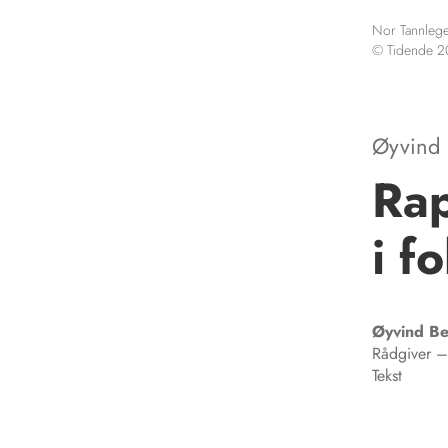
Nor Tannlege
© Tidende 
Øyvind 
Rap
i f
Øyvind
Be
Rådgiver –
Tekst