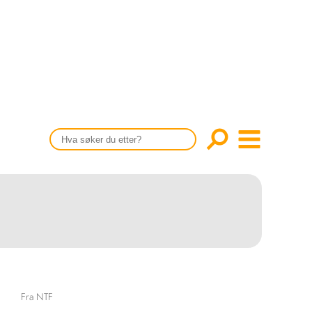
CONTENT IN ENGLISH
Scientific articles
Publication and media plan
The editorial board
About us
Fra NTF