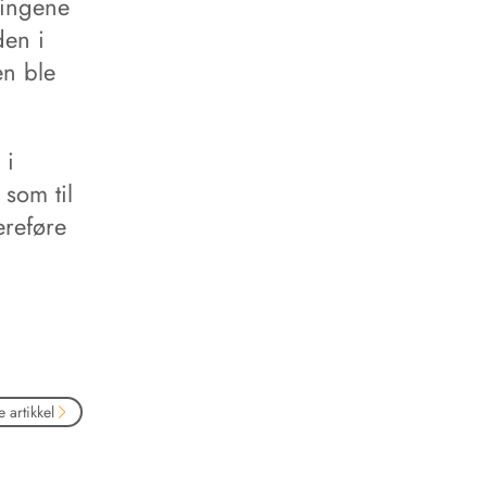
ringene
den i
en ble
 i
som til
ereføre
 artikkel