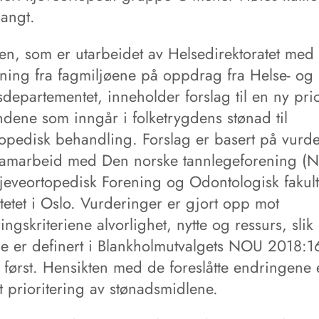
langt.
en, som er utarbeidet av Helsedirektoratet med
ning fra fagmiljøene på oppdrag fra Helse- og
epartementet, inneholder forslag til en ny prio
andene som inngår i folketrygdens stønad til
topedisk behandling. Forslag er basert på vurd
 samarbeid med Den norske tannlegeforening (N
jeveortopedisk Forening og Odontologisk fakult
tetet i Oslo. Vurderinger er gjort opp mot
ringskriteriene alvorlighet, nytte og ressurs, slik
ene er definert i Blankholmutvalgets NOU 2018:1
e først. Hensikten med de foreslåtte endringene e
tt prioritering av stønadsmidlene.