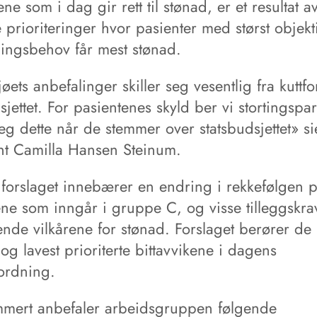
ene som i dag gir rett til stønad, er et resultat a
e prioriteringer hvor pasienter med størst objekti
ingsbehov får mest stønad.
øets anbefalinger skiller seg vesentlig fra kuttfo
sjettet. For pasientenes skyld ber vi stortingspar
eg dette når de stemmer over statsbudsjettet» s
nt Camilla Hansen Steinum.
 forslaget innebærer en endring i rekkefølgen 
ene som inngår i gruppe C, og visse tilleggskrav
ende vilkårene for stønad. Forslaget berører de
 og lavest prioriterte bittavvikene i dagens
ordning.
ert anbefaler arbeidsgruppen følgende