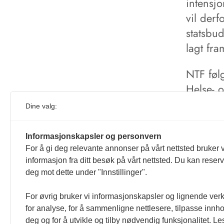
intensj
vil derf
statsbud
lagt fra
NTF føl
Helse- 
slutt sk
Dine valg:
samarbe
endringe
Informasjonskapsler og personvern
For å gi deg relevante annonser på vårt nettsted bruker v
informasjon fra ditt besøk på vårt nettsted. Du kan reser
deg mot dette under "Innstillinger".
For øvrig bruker vi informasjonskapsler og lignende ver
for analyse, for å sammenligne nettlesere, tilpasse innhol
deg og for å utvikle og tilby nødvendig funksjonalitet. L