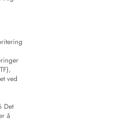
ritering
eringer
TF),
et ved
6 Det
r å