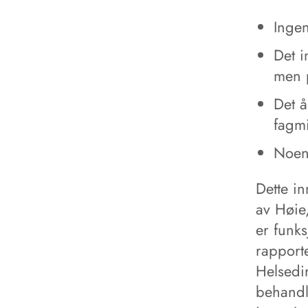
Ingen
Det i
men p
Det å
fagmi
Noen 
Dette i
av Høie,
er funks
rapport
Helsedi
behandli