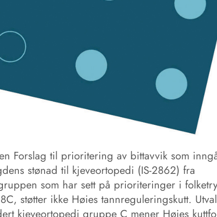
n Forslag til prioritering av bittavvik som inngå
gdens stønad til kjeveortopedi (IS-2862) fra
gruppen som har sett på prioriteringer i folket
C, støtter ikke Høies tannreguleringskutt. Utva
dert kjeveortopedi gruppe C mener Høies kuttfo