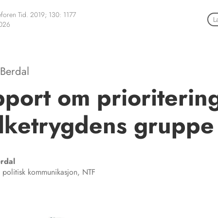
foren Tid. 2019; 130: 1177
L
2026
Berdal
port om prioriterin
olketrygdens gruppe
rdal
 politisk kommunikasjon, NTF