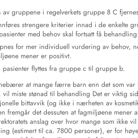
 av gruppene i regelverkets gruppe 8 C fjerne
nnføres strengere kriterier innad i de enkelte g
asienter med behov skal fortsatt få behandling
pnes for mer individuell vurdering av behov, n
ljøene mener er positivt.
pasienter flyttes fra gruppe c til gruppe b.
nnebærer at mange færre barn enn det som var f
 vil miste stønad til behandling Det er viktig si
jonelle bittavvik (og ikke i nærheten av kosmeti
en fremgår det dessuten at fagmiljøene mener a
rektoratets anslag over hvor mange som ikke vil 
ng (estimert til ca. 7800 personer), er for høye