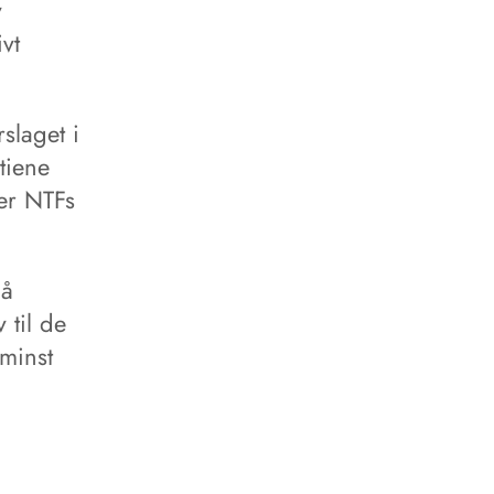
v
vt
rslaget i
tiene
ier NTFs
på
 til de
 minst