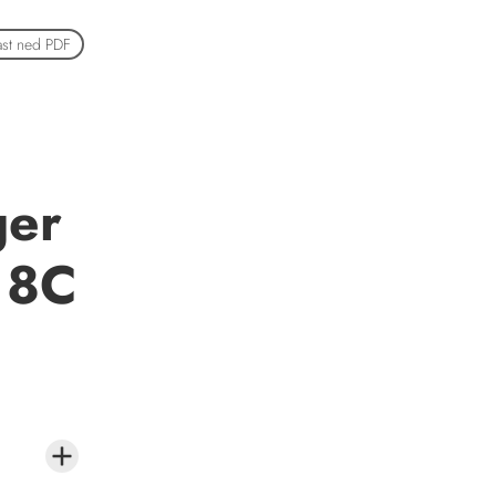
ast ned PDF
ger
 8C