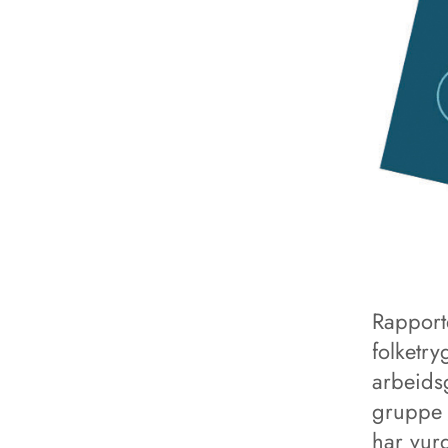
Rapporte
folketry
arbeids
gruppe 8
har vur