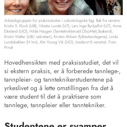
Arbeidsgruppen for praksisstudier i odontologiske fag. Bak fra venstre:
Kristin S. Klock (UiB), Vibeke Lunde (UiT), Lars Inge Byrkjeflot (UiT), Anne
Eikeland (UiO), Hilde Haugen (Tannteknikkerutd OlsoMet),(bakerst),
Kristin Walter (UiB/ sekretær), Kirsten Ahlsen (fylkestannlegene), Linda
Lundsbakken (H Inn), Alix Young Vik (UiO), (nederst til venstre). Foto:
Privat
Hovedhensikten med praksisstudiet, det vil
si ekstern praksis, er å forberede tannlege-,
tannpleier- og tannteknikerstudentene på
yrkeslivet og å lette omstillingen fra det å
være student til det å praktisere som
tannlege, tannpleier eller tanntekniker.
Studentene er svamper