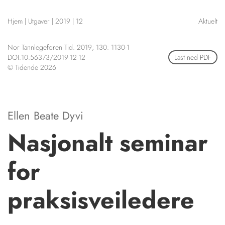
NETTBUTIKK
Hjem
|
Utgaver
|
2019
|
12
Aktuelt
HENVISNINGER
CONTENT IN ENGLISH
KURSKALENDER
Nor Tannlegeforen Tid. 2019; 130: 1130-1
Scientific articles
STILLINGER
DOI:10.56373/2019-12-12
Last ned PDF
Publication and media
© Tidende 2026
KJØP & SALG
plan
The editorial board
ANNONSERING
About us
FOR FORFATTERE
Ellen Beate Dyvi
Nasjonalt seminar
for
praksisveiledere