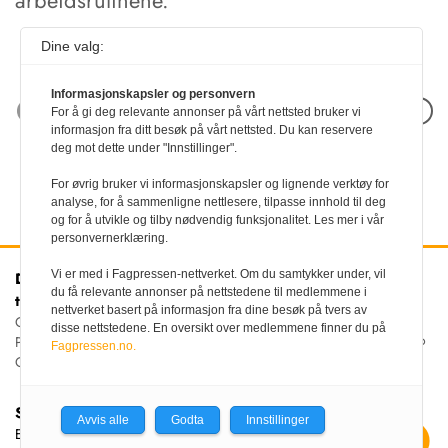
Dine valg:
Informasjonskapsler og personvern
Neste artikkel
For å gi deg relevante annonser på vårt nettsted bruker vi
informasjon fra ditt besøk på vårt nettsted. Du kan reservere
deg mot dette under "Innstillinger".
For øvrig bruker vi informasjonskapsler og lignende verktøy for
analyse, for å sammenligne nettlesere, tilpasse innhold til deg
og for å utvikle og tilby nødvendig funksjonalitet. Les mer i vår
personvernerklæring.
Vi er med i Fagpressen-nettverket. Om du samtykker under, vil
Den norske
Kontakt oss
du få relevante annonser på nettstedene til medlemmene i
tannlegeforenings Tidende
Tlf:
22 54 74 00
nettverket basert på informasjon fra dine besøk på tvers av
E-post:
Christiania Torv 5, 0158 Oslo
disse nettstedene. En oversikt over medlemmene finner du på
tidende@tannlegeforeningen.no
Postboks 2073 Vika, 0125
Fagpressen.no.
OSLO
Sjefredaktør
Avvis alle
Godta
Innstillinger
Ellen Beate Dyvi