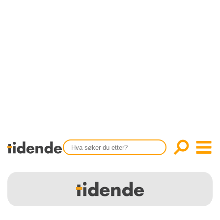
SISTE UTGAVE
KONTAKT
Tidligere utgaver
OM OSS
Årsindekser