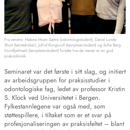
Fra venstre: Malene Moen Sætre (odontologistudent), Daniel Lunde
Short (tanntekniker), Jofrid Kongsvoll (tannpleierstudent) og Sofie Berg
Nordfjellmark (tannpleierstudent) fortalte hva de mener er en god
praksisklinikk.
Seminaret var det første i sitt slag, og initiert
av arbeidsgruppen for praksisstudier i
odontologiske fag, ledet av professor Kristin
S. Klock ved Universitetet i Bergen.
Fylkestannlegene var også med, som
støttespillere, i tiltaket som er et svar på
profesjonaliseringen av praksisfeltet – blant