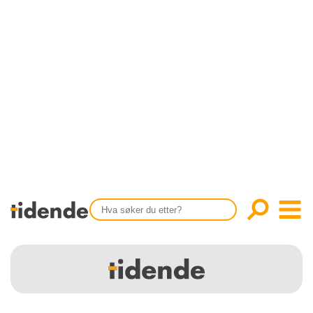
SISTE UTGAVE
KONTAKT
Tidligere utgaver
OM OSS
Årsindekser