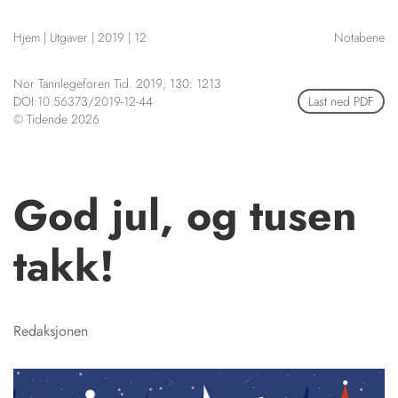
NETTBUTIKK
Hjem
|
Utgaver
|
2019
|
12
Notabene
HENVISNINGER
CONTENT IN ENGLISH
KURSKALENDER
Nor Tannlegeforen Tid. 2019; 130: 1213
Scientific articles
STILLINGER
DOI:10.56373/2019-12-44
Last ned PDF
Publication and media
© Tidende 2026
KJØP & SALG
plan
The editorial board
ANNONSERING
About us
FOR FORFATTERE
God jul, og tusen
takk!
Redaksjonen