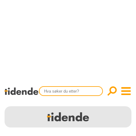
SISTE UTGAVE
KONTAKT
Tidligere utgaver
OM OSS
Årsindekser