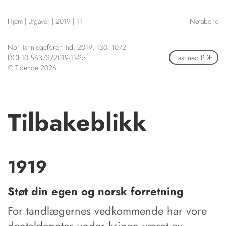
NETTBUTIKK
Hjem
|
Utgaver
|
2019
|
11
Notabene
HENVISNINGER
CONTENT IN ENGLISH
KURSKALENDER
Nor Tannlegeforen Tid. 2019; 130: 1072
Scientific articles
STILLINGER
DOI:10.56373/2019-11-25
Last ned PDF
Publication and media
© Tidende 2026
KJØP & SALG
plan
The editorial board
ANNONSERING
About us
FOR FORFATTERE
Tilbakeblikk
1919
Støt din egen og norsk forretning
For tandlægernes vedkommende har vore