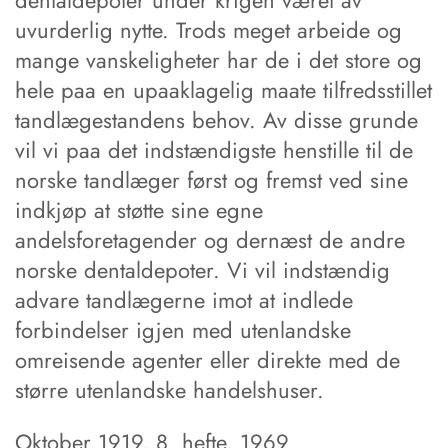
dentaldepoter under krigen været av
uvurderlig nytte. Trods meget arbeide og
mange vanskeligheter har de i det store og
hele paa en upaaklagelig maate tilfredsstillet
tandlægestandens behov. Av disse grunde
vil vi paa det indstændigste henstille til de
norske tandlæger først og fremst ved sine
indkjøp at støtte sine egne
andelsforetagender og dernæst de andre
norske dentaldepoter. Vi vil indstændig
advare tandlægerne imot at indlede
forbindelser igjen med utenlandske
omreisende agenter eller direkte med de
større utenlandske handelshuser.
Oktober 1919, 8. hefte, 1969