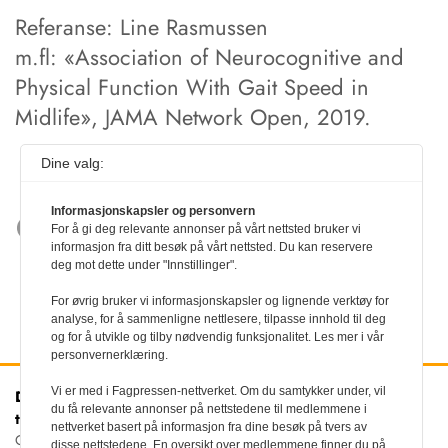
Referanse: Line Rasmussen
m.fl: «Association of Neurocognitive and
Physical Function With Gait Speed in
Midlife», JAMA Network Open, 2019.
Dine valg:
Informasjonskapsler og personvern
For å gi deg relevante annonser på vårt nettsted bruker vi
informasjon fra ditt besøk på vårt nettsted. Du kan reservere
deg mot dette under "Innstillinger".
For øvrig bruker vi informasjonskapsler og lignende verktøy for
analyse, for å sammenligne nettlesere, tilpasse innhold til deg
og for å utvikle og tilby nødvendig funksjonalitet. Les mer i vår
personvernerklæring.
Vi er med i Fagpressen-nettverket. Om du samtykker under, vil
Den norske
Kontakt oss
du få relevante annonser på nettstedene til medlemmene i
tannlegeforenings Tidende
Tlf:
22 54 74 00
nettverket basert på informasjon fra dine besøk på tvers av
E-post:
Christiania Torv 5, 0158 Oslo
disse nettstedene. En oversikt over medlemmene finner du på