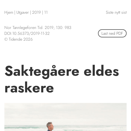
NETTBUTIKK
Hjem
|
Utgaver
|
2019
|
11
Siste nytt sist
HENVISNINGER
CONTENT IN ENGLISH
KURSKALENDER
Nor Tannlegeforen Tid. 2019; 130: 983
Scientific articles
STILLINGER
DOI:10.56373/2019-11-32
Last ned PDF
Publication and media
© Tidende 2026
KJØP & SALG
plan
The editorial board
ANNONSERING
About us
FOR FORFATTERE
Saktegåere eldes
raskere