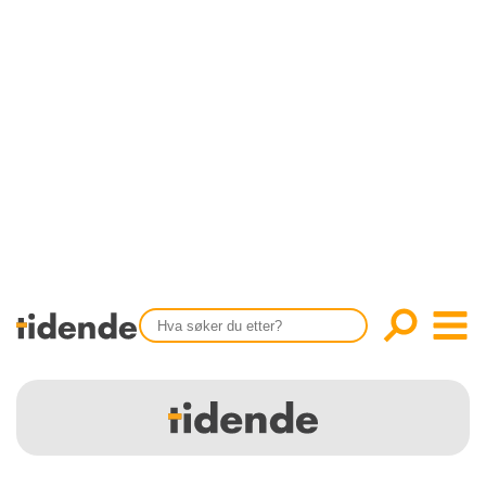
SISTE UTGAVE
KONTAKT
Tidligere utgaver
OM OSS
Årsindekser