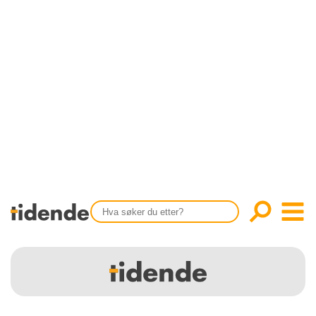
SISTE UTGAVE
KONTAKT
Tidligere utgaver
OM OSS
Årsindekser