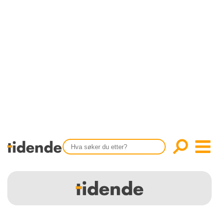
SISTE UTGAVE
KONTAKT
Tidligere utgaver
OM OSS
Årsindekser