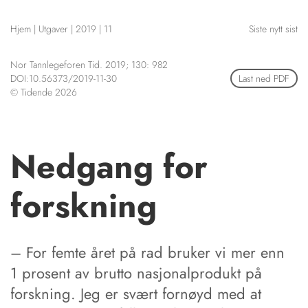
NETTBUTIKK
Hjem
|
Utgaver
|
2019
|
11
Siste nytt sist
HENVISNINGER
CONTENT IN ENGLISH
KURSKALENDER
Nor Tannlegeforen Tid. 2019; 130: 982
Scientific articles
STILLINGER
DOI:10.56373/2019-11-30
Last ned PDF
Publication and media
© Tidende 2026
KJØP & SALG
plan
The editorial board
ANNONSERING
About us
FOR FORFATTERE
Nedgang for
forskning
– For femte året på rad bruker vi mer enn
1 prosent av brutto nasjonalprodukt på
forskning. Jeg er svært fornøyd med at