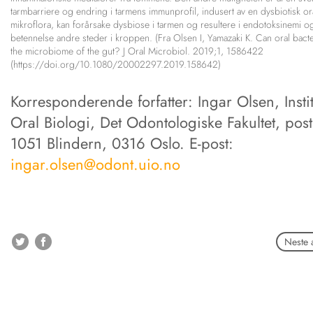
tarmbarriere og endring i tarmens immunprofil, indusert av en dysbiotisk or
mikroflora, kan forårsake dysbiose i tarmen og resultere i endotoksinemi o
betennelse andre steder i kroppen. (Fra Olsen I, Yamazaki K. Can oral bacter
the microbiome of the gut? J Oral Microbiol. 2019;1, 1586422
(https://doi.org/10.1080/20002297.2019.158642)
Korresponderende forfatter: Ingar Olsen, Instit
Oral Biologi, Det Odontologiske Fakultet, pos
1051 Blindern, 0316 Oslo. E-post:
ingar.olsen@odont.uio.no
Neste a