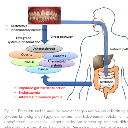
Figur 1. Foreslåtte mekanismer for sammenhengen mellom periodontitt og s
sykdom. En mulig underliggende mekanisme er bakteriemi/endotoksinemi 
oppstår med utgangspunkt i infiserte periodontallommer og systemisk diffu
inflammatoriske mediatorer fra lommene. Den andre muligheten er at en sve