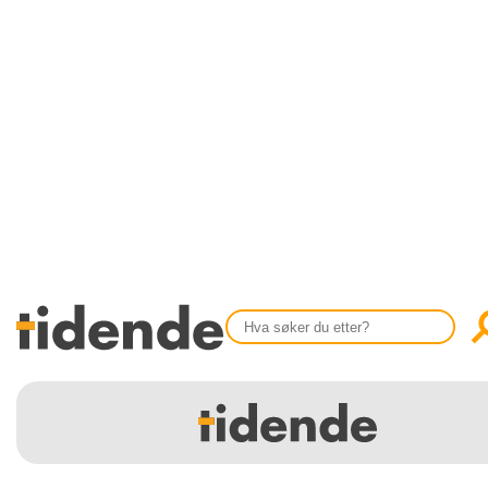
SISTE UTGAVE
KONTAKT
Tidligere utgaver
OM OSS
Årsindekser