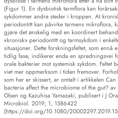
dysbiose i tarmens mikroflora etter å ha blitt s
(Figur 1). En dysbiotisk tarmflora kan forårsak
sykdommer andre steder i kroppen. At kronis
periodontitt kan påvirke tarmens mikroflora, 
gjøre det ønskelig med en koordinert behand
«kronisk» periodontitt og tarmsykdom i enkelt
situasjoner. Dette forskningsfeltet, som ennå e
tidlig fase, indikerer enda en spredningsvei f
orale bakterier mot systemisk sykdom. Feltet b
viet mer oppmerksom i tiden fremover. Forho
som her er skissert, er omtalt i artikkelen Can 
bacteria affect the microbiome of the gut? av
Olsen og Kazuhisa Yamazaki, publisert i J Ora
Microbiol. 2019; 1, 1586422
(https://doi.org/10.1080/20002297.2019.1