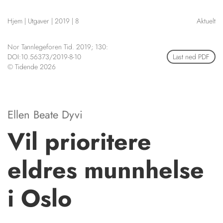
NETTBUTIKK
Hjem
|
Utgaver
|
2019
|
8
Aktuelt
HENVISNINGER
CONTENT IN ENGLISH
KURSKALENDER
Nor Tannlegeforen Tid. 2019; 130:
Scientific articles
STILLINGER
DOI:10.56373/2019-8-10
Last ned PDF
Publication and media
© Tidende 2026
KJØP & SALG
plan
The editorial board
ANNONSERING
About us
FOR FORFATTERE
Ellen Beate Dyvi
Vil prioritere
eldres munnhelse
i Oslo