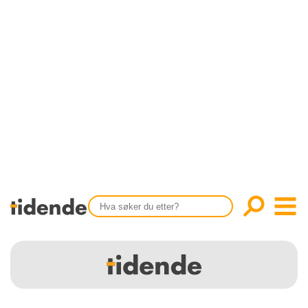
SISTE UTGAVE
KONTAKT
Tidligere utgaver
OM OSS
Årsindekser