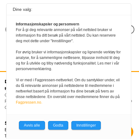
Dine valg:
Informasjonskapsler og personvern
Neste artikkel
For å gi deg relevante annonser på vårt nettsted bruker vi
informasjon fra ditt besøk på vårt nettsted. Du kan reservere
deg mot dette under "Innstillinger".
For øvrig bruker vi informasjonskapsler og lignende verktøy for
analyse, for å sammenligne nettlesere, tilpasse innhold til deg
og for å utvikle og tilby nødvendig funksjonalitet. Les mer i vår
personvernerklæring.
Vi er med i Fagpressen-nettverket. Om du samtykker under, vil
Den norske
Kontakt oss
du få relevante annonser på nettstedene til medlemmene i
tannlegeforenings Tidende
Tlf:
22 54 74 00
nettverket basert på informasjon fra dine besøk på tvers av
E-post:
Christiania Torv 5, 0158 Oslo
disse nettstedene. En oversikt over medlemmene finner du på
tidende@tannlegeforeningen.no
Postboks 2073 Vika, 0125
Fagpressen.no.
OSLO
Sjefredaktør
Avvis alle
Godta
Innstillinger
Ellen Beate Dyvi
Tidende redigeres etter