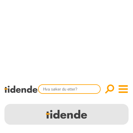
SISTE UTGAVE
KONTAKT
Tidligere utgaver
OM OSS
Årsindekser