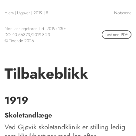
NETTBUTIKK
Hjem
|
Utgaver
|
2019
|
8
Notabene
HENVISNINGER
CONTENT IN ENGLISH
KURSKALENDER
Nor Tannlegeforen Tid. 2019; 130:
Scientific articles
STILLINGER
DOI:10.56373/2019-8-23
Last ned PDF
Publication and media
© Tidende 2026
KJØP & SALG
plan
The editorial board
ANNONSERING
About us
FOR FORFATTERE
Tilbakeblikk
1919
Skoletandlæge
Ved Gjøvik skoletandklinik er stilling ledig