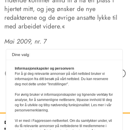
Tidende kommer alltid til å ha en plass i
hjertet mitt, og jeg ønsker de nye
redaktørene og de øvrige ansatte lykke til
med arbeidet videre.«
Mai 2009, nr. 7
Dine valg:
Informasjonskapsler og personvern
Neste artikkel
For å gi deg relevante annonser på vårt nettsted bruker vi
informasjon fra ditt besøk på vårt nettsted. Du kan reservere
deg mot dette under "Innstillinger".
For øvrig bruker vi informasjonskapsler og lignende verktøy for
analyse, for å sammenligne nettlesere, tilpasse innhold til deg
og for å utvikle og tilby nødvendig funksjonalitet. Les mer i vår
personvernerklæring.
Vi er med i Fagpressen-nettverket. Om du samtykker under, vil
Den norske
Kontakt oss
du få relevante annonser på nettstedene til medlemmene i
tannlegeforenings Tidende
Tlf:
22 54 74 00