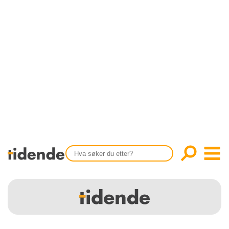
SISTE UTGAVE
KONTAKT
Tidligere utgaver
OM OSS
Årsindekser