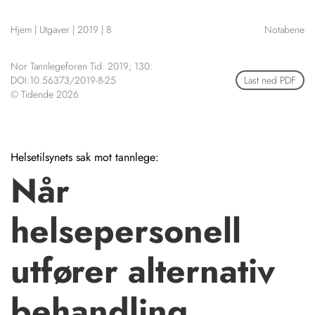
NETTBUTIKK
Hjem
|
Utgaver
|
2019
|
8
Notabene
HENVISNINGER
CONTENT IN ENGLISH
KURSKALENDER
Nor Tannlegeforen Tid. 2019; 130:
Scientific articles
STILLINGER
DOI:10.56373/2019-8-25
Last ned PDF
Publication and media
© Tidende 2026
KJØP & SALG
plan
The editorial board
ANNONSERING
About us
FOR FORFATTERE
Helsetilsynets sak mot tannlege:
Når
helsepersonell
utfører alternativ
behandling