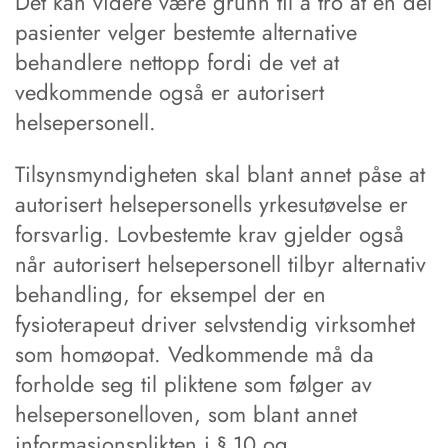
Det kan videre være grunn til å tro at en del
pasienter velger bestemte alternative
behandlere nettopp fordi de vet at
vedkommende også er autorisert
helsepersonell.
Tilsynsmyndigheten skal blant annet påse at
autorisert helsepersonells yrkesutøvelse er
forsvarlig. Lovbestemte krav gjelder også
når autorisert helsepersonell tilbyr alternativ
behandling, for eksempel der en
fysioterapeut driver selvstendig virksomhet
som homøopat. Vedkommende må da
forholde seg til pliktene som følger av
helsepersonelloven, som blant annet
informasjonsplikten i § 10 og