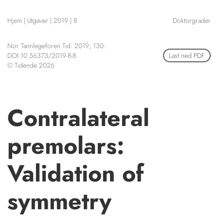
NETTBUTIKK
Hjem
|
Utgaver
|
2019
|
8
Doktorgrader
HENVISNINGER
CONTENT IN ENGLISH
KURSKALENDER
Nor Tannlegeforen Tid. 2019; 130:
Scientific articles
STILLINGER
DOI:10.56373/2019-8-8
Last ned PDF
Publication and media
© Tidende 2026
KJØP & SALG
plan
The editorial board
ANNONSERING
About us
FOR FORFATTERE
Contralateral
premolars:
Validation of
symmetry