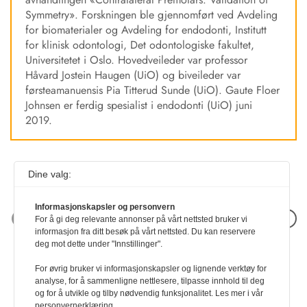
Symmetry». Forskningen ble gjennomført ved Avdeling
for biomaterialer og Avdeling for endodonti, Institutt
for klinisk odontologi, Det odontologiske fakultet,
Universitetet i Oslo. Hovedveileder var professor
Håvard Jostein Haugen (UiO) og biveileder var
førsteamanuensis Pia Titterud Sunde (UiO). Gaute Floer
Johnsen er ferdig spesialist i endodonti (UiO) juni
2019.
Dine valg:
Informasjonskapsler og personvern
Neste artikkel
For å gi deg relevante annonser på vårt nettsted bruker vi
informasjon fra ditt besøk på vårt nettsted. Du kan reservere
deg mot dette under "Innstillinger".
For øvrig bruker vi informasjonskapsler og lignende verktøy for
analyse, for å sammenligne nettlesere, tilpasse innhold til deg
og for å utvikle og tilby nødvendig funksjonalitet. Les mer i vår
personvernerklæring.