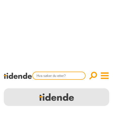
SISTE UTGAVE
KONTAKT
Tidligere utgaver
OM OSS
Årsindekser