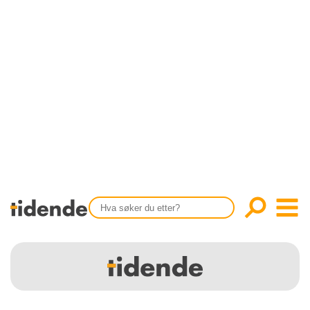
SISTE UTGAVE
KONTAKT
Tidligere utgaver
OM OSS
Årsindekser