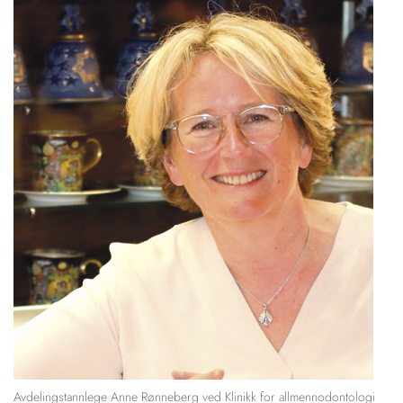
Avdelingstannlege Anne Rønneberg ved Klinikk for allmennodontologi