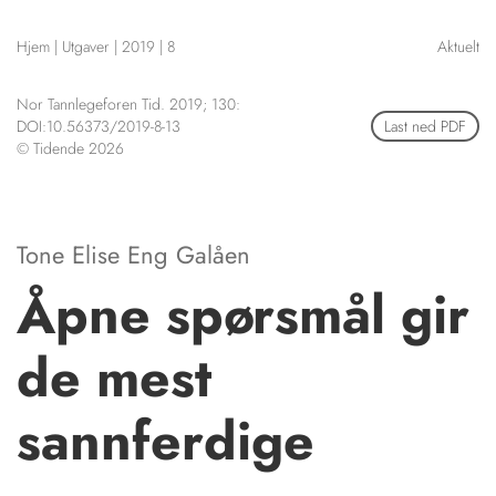
NETTBUTIKK
Hjem
|
Utgaver
|
2019
|
8
Aktuelt
HENVISNINGER
CONTENT IN ENGLISH
KURSKALENDER
Nor Tannlegeforen Tid. 2019; 130:
Scientific articles
STILLINGER
DOI:10.56373/2019-8-13
Last ned PDF
Publication and media
© Tidende 2026
KJØP & SALG
plan
The editorial board
ANNONSERING
About us
FOR FORFATTERE
Tone Elise Eng Galåen
Åpne spørsmål gir
de mest
sannferdige