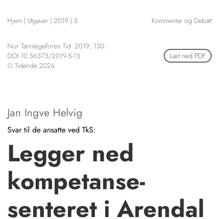
NETTBUTIKK
Hjem
|
Utgaver
|
2019
|
5
Kommentar og Debatt
HENVISNINGER
CONTENT IN ENGLISH
KURSKALENDER
Nor Tannlegeforen Tid. 2019; 130:
Scientific articles
STILLINGER
DOI:10.56373/2019-5-13
Last ned PDF
Publication and media
© Tidende 2026
KJØP & SALG
plan
The editorial board
ANNONSERING
About us
FOR FORFATTERE
Jan Ingve Helvig
Svar til de ansatte ved TkS:
Legger ned
kompetanse-
senteret i Arendal