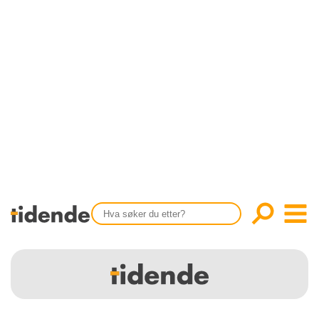
SISTE UTGAVE
KONTAKT
Tidligere utgaver
OM OSS
Årsindekser