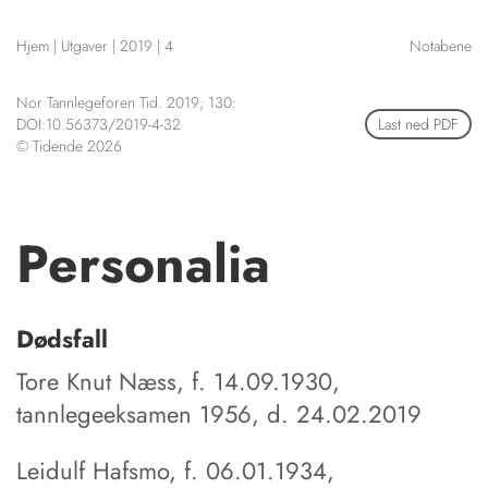
NETTBUTIKK
Hjem
|
Utgaver
|
2019
|
4
Notabene
HENVISNINGER
CONTENT IN ENGLISH
KURSKALENDER
Nor Tannlegeforen Tid. 2019; 130:
Scientific articles
STILLINGER
DOI:10.56373/2019-4-32
Last ned PDF
Publication and media
© Tidende 2026
KJØP & SALG
plan
The editorial board
ANNONSERING
About us
FOR FORFATTERE
Personalia
Dødsfall
Tore Knut Næss, f. 14.09.1930,
tannlegeeksamen 1956, d. 24.02.2019
Leidulf Hafsmo, f. 06.01.1934,