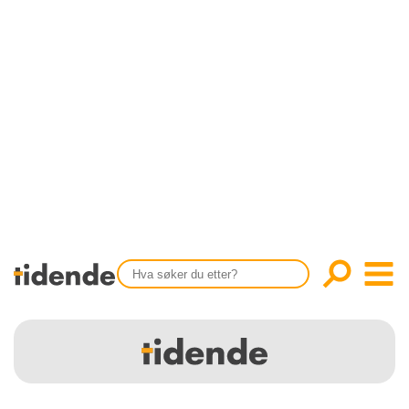
SISTE UTGAVE
KONTAKT
Tidligere utgaver
OM OSS
Årsindekser