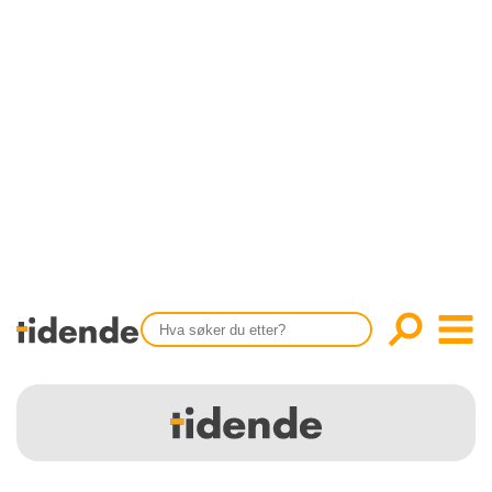
SISTE UTGAVE
KONTAKT
Tidligere utgaver
OM OSS
Årsindekser