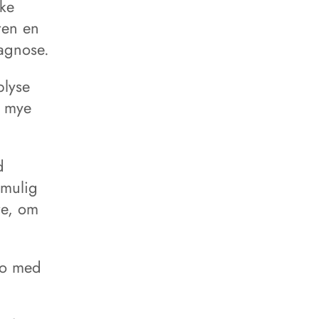
yke
ren en
iagnose.
plyse
r mye
d
 mulig
re, om
 ro med