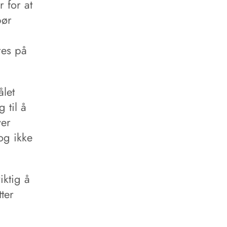
 for at
bør
res på
ålet
 til å
ver
og ikke
iktig å
ter