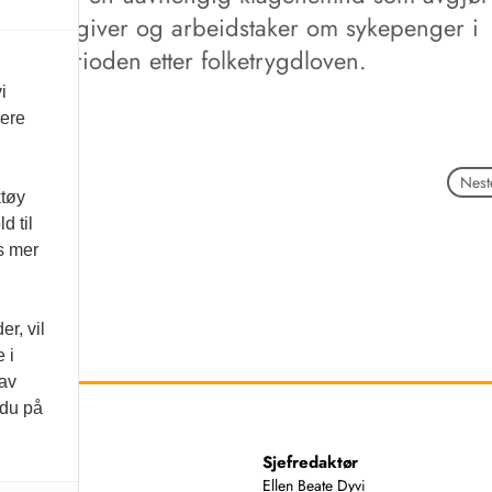
arbeidsgiver og arbeidstaker om sykepenger i
giverperioden etter folketrygdloven.
i
vere
Neste
ktøy
d til
es mer
r, vil
 i
 av
 du på
ss
Sjefredaktør
74 00
Ellen Beate Dyvi