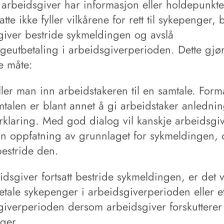
arbeidsgiver har informasjon eller holdepunkter
tte ikke fyller vilkårene for rett til sykepenger, 
giver bestride sykmeldingen og avslå
geutbetaling i arbeidsgiverperioden. Dette gjø
e måte:
ller man inn arbeidstakeren til en samtale. Form
alen er blant annet å gi arbeidstaker anledning
orklaring. Med god dialog vil kanskje arbeidsgi
in oppfatning av grunnlaget for sykmeldingen, 
bestride den.
idsgiver fortsatt bestride sykmeldingen, er det v
etale sykepenger i arbeidsgiverperioden eller et
giverperioden dersom arbeidsgiver forskutterer
ger.