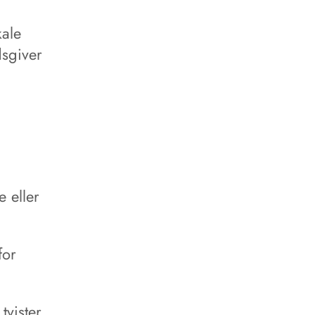
kale
dsgiver
 eller
for
vister