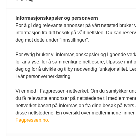
mellom 
arbeids
Informasjonskapsler og personvern
For å gi deg relevante annonser på vårt nettsted bruker v
informasjon fra ditt besøk på vårt nettsted. Du kan reser
deg mot dette under "Innstillinger".
For øvrig bruker vi informasjonskapsler og lignende ver
for analyse, for å sammenligne nettlesere, tilpasse innhol
deg og for å utvikle og tilby nødvendig funksjonalitet. L
i vår personvernerklæring.
Vi er med i Fagpressen-nettverket. Om du samtykker unde
du få relevante annonser på nettstedene til medlemmene
nettverket basert på informasjon fra dine besøk på tvers
disse nettstedene. En oversikt over medlemmene finner
Fagpressen.no.
Den norske tannlegeforenings
Kontakt o
Tidende
Tlf:
22 54 