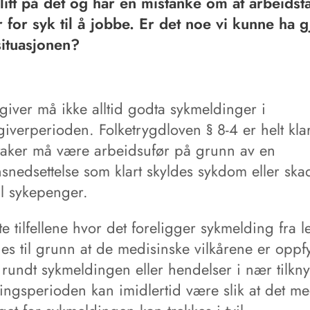
 litt på det og har en mistanke om at arbeidst
 for syk til å jobbe. Er det noe vi kunne ha gj
ituasjonen?
giver må ikke alltid godta sykmeldinger i
iverperioden. Folketrygdloven § 8-4 er helt kla
taker må være arbeidsufør på grunn av en
snedsettelse som klart skyldes sykdom eller skad
til sykepenger.
ste tilfellene hvor det foreligger sykmelding fra 
es til grunn at de medisinske vilkårene er oppfy
rundt sykmeldingen eller hendelser i nær tilknyt
ingsperioden kan imidlertid være slik at det me