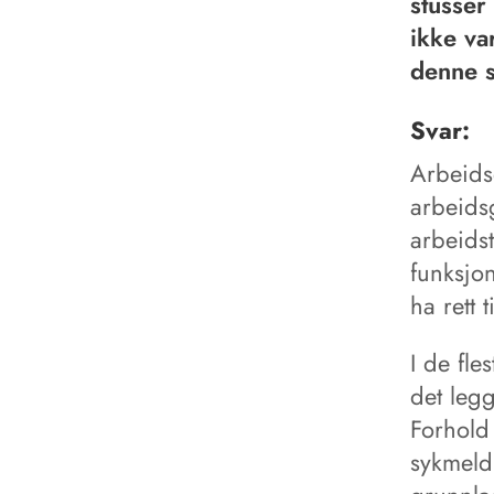
stusser
ikke var
denne s
Svar:
Arbeids
arbeidsg
arbeids
funksjon
ha rett 
I de fle
det legg
Forhold 
sykmeld