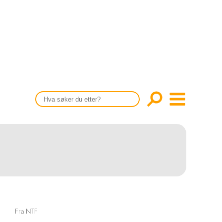
CONTENT IN ENGLISH
Scientific articles
Publication and media plan
The editorial board
About us
Fra NTF