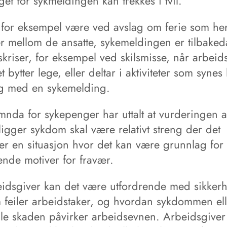
et for sykmeldingen kan trekkes i tvil.
 for eksempel være ved avslag om ferie som he
er mellom de ansatte, sykemeldingen er tilbakeda
vskriser, for eksempel ved skilsmisse, når arbeids
t bytter lege, eller deltar i aktiviteter som synes l
ig med en sykemelding.
nda for sykepenger har uttalt at vurderingen 
ligger sykdom skal være relativt streng der det
ger en situasjon hvor det kan være grunnlag for
ende motiver for fravær.
eidsgiver kan det være utfordrende med sikkerhe
 feiler arbeidstaker, og hvordan sykdommen el
lle skaden påvirker arbeidsevnen. Arbeidsgiver