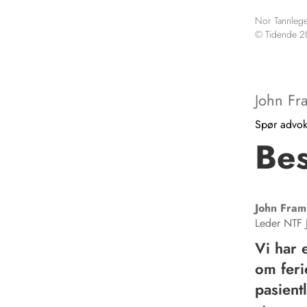
Nor Tannlege
© Tidende 
John F
Spør advok
Bes
John
Fram
Leder NTF J
Vi har 
om ferie
pasient