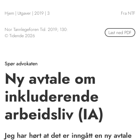
NETTBUTIKK
Hjem
|
Utgaver
|
2019
|
3
Fra NTF
HENVISNINGER
CONTENT IN ENGLISH
KURSKALENDER
Nor Tannlegeforen Tid. 2019; 130:
Scientific articles
Last ned PDF
STILLINGER
© Tidende 2026
Publication and media
KJØP & SALG
plan
The editorial board
ANNONSERING
About us
FOR FORFATTERE
Spør advokaten
Ny avtale om
inkluderende
arbeidsliv (IA)
Jeg har hørt at det er inngått en ny avtale