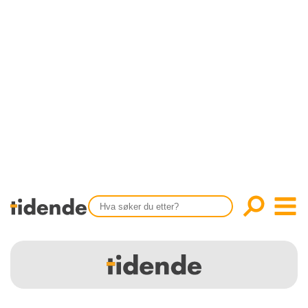
SISTE UTGAVE
KONTAKT
Tidligere utgaver
OM OSS
Årsindekser