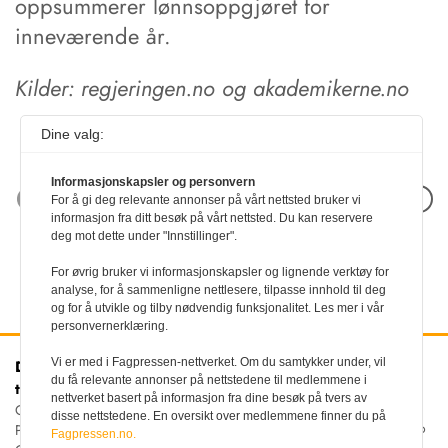
oppsummerer lønnsoppgjøret for
inneværende år.
Kilder: regjeringen.no og akademikerne.no
Dine valg:
Informasjonskapsler og personvern
Neste artikkel
For å gi deg relevante annonser på vårt nettsted bruker vi
informasjon fra ditt besøk på vårt nettsted. Du kan reservere
deg mot dette under "Innstillinger".
For øvrig bruker vi informasjonskapsler og lignende verktøy for
analyse, for å sammenligne nettlesere, tilpasse innhold til deg
og for å utvikle og tilby nødvendig funksjonalitet. Les mer i vår
personvernerklæring.
Vi er med i Fagpressen-nettverket. Om du samtykker under, vil
Den norske
Kontakt oss
du få relevante annonser på nettstedene til medlemmene i
tannlegeforenings Tidende
Tlf:
22 54 74 00
nettverket basert på informasjon fra dine besøk på tvers av
E-post:
Christiania Torv 5, 0158 Oslo
disse nettstedene. En oversikt over medlemmene finner du på
tidende@tannlegeforeningen.no
Postboks 2073 Vika, 0125
Fagpressen.no.