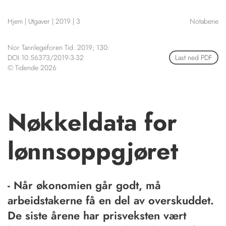
NETTBUTIKK
Hjem
|
Utgaver
|
2019
|
3
Notabene
HENVISNINGER
CONTENT IN ENGLISH
KURSKALENDER
Nor Tannlegeforen Tid. 2019; 130:
Scientific articles
STILLINGER
DOI:10.56373/2019-3-32
Last ned PDF
Publication and media
© Tidende 2026
KJØP & SALG
plan
The editorial board
ANNONSERING
About us
FOR FORFATTERE
Nøkkeldata for
lønnsoppgjøret
- Når økonomien går godt, må
arbeidstakerne få en del av overskuddet.
De siste årene har prisveksten vært