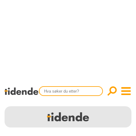
SISTE UTGAVE
KONTAKT
Tidligere utgaver
OM OSS
Årsindekser