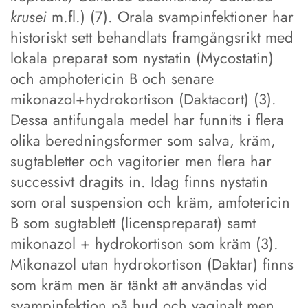
krusei
m.fl.) (7). Orala svampinfektioner har
historiskt sett behandlats framgångsrikt med
lokala preparat som nystatin (Mycostatin)
och amphotericin B och senare
mikonazol+hydrokortison (Daktacort) (3).
Dessa antifungala medel har funnits i flera
olika beredningsformer som salva, kräm,
sugtabletter och vagitorier men flera har
successivt dragits in. Idag finns nystatin
som oral suspension och kräm, amfotericin
B som sugtablett (licenspreparat) samt
mikonazol + hydrokortison som kräm (3).
Mikonazol utan hydrokortison (Daktar) finns
som kräm men är tänkt att användas vid
svampinfektion på hud och vaginalt men