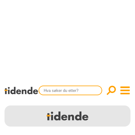
SISTE UTGAVE
KONTAKT
Tidligere utgaver
OM OSS
Årsindekser