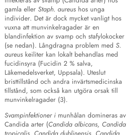
gamla eller
Staph. aureus
hos unga
individer. Det är dock mycket vanligt hos
vuxna att munvinkelragader är en
blandinfektion av svamp och stafylokocker
(se nedan). Långdragna problem med
S.
aureus
keiliter kan lokalt behandlas med
fucidinsyra (Fucidin 2 % salva,
Läkemedelsverket, Uppsala). Uteslut
bristtillstånd och andra invärtsmedicinska
tillstånd, som också kan utgöra orsak till
munvinkelragader (3).
Svampinfektioner i
munhålan domineras av
Candida arter (
Candida albicans, Candida
tropicalis, Candida
dublinensis, Candida