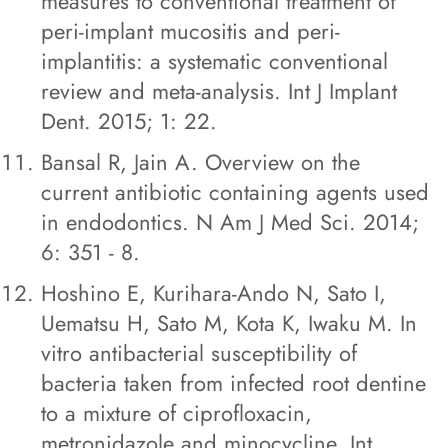
measures to conventional treatment of
peri-implant mucositis and peri-
implantitis: a systematic conventional
review and meta-analysis. Int J Implant
Dent. 2015; 1: 22.
Bansal R, Jain A. Overview on the
current antibiotic containing agents used
in endodontics. N Am J Med Sci. 2014;
6: 351 - 8.
Hoshino E, Kurihara-Ando N, Sato I,
Uematsu H, Sato M, Kota K, Iwaku M. In
vitro antibacterial susceptibility of
bacteria taken from infected root dentine
to a mixture of ciprofloxacin,
metronidazole and minocycline. Int