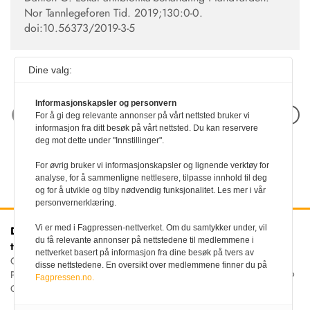
Nor Tannlegeforen Tid. 2019;130:0-0.
doi:10.56373/2019-3-5
Dine valg:
Informasjonskapsler og personvern
Neste artikkel
For å gi deg relevante annonser på vårt nettsted bruker vi
informasjon fra ditt besøk på vårt nettsted. Du kan reservere
deg mot dette under "Innstillinger".
For øvrig bruker vi informasjonskapsler og lignende verktøy for
analyse, for å sammenligne nettlesere, tilpasse innhold til deg
og for å utvikle og tilby nødvendig funksjonalitet. Les mer i vår
personvernerklæring.
Vi er med i Fagpressen-nettverket. Om du samtykker under, vil
Den norske
Kontakt oss
du få relevante annonser på nettstedene til medlemmene i
tannlegeforenings Tidende
Tlf:
22 54 74 00
nettverket basert på informasjon fra dine besøk på tvers av
E-post:
Christiania Torv 5, 0158 Oslo
disse nettstedene. En oversikt over medlemmene finner du på
tidende@tannlegeforeningen.no
Postboks 2073 Vika, 0125
Fagpressen.no.
OSLO