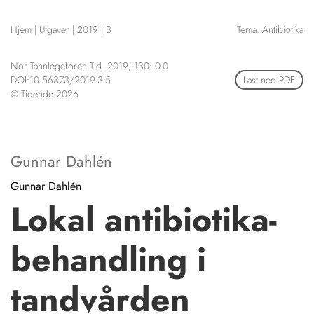
NETTBUTIKK
Hjem
|
Utgaver
|
2019
|
3
Tema: Antibiotika
HENVISNINGER
CONTENT IN ENGLISH
KURSKALENDER
Nor Tannlegeforen Tid. 2019; 130: 0-0
Scientific articles
STILLINGER
DOI:10.56373/2019-3-5
Last ned PDF
Publication and media
© Tidende 2026
KJØP & SALG
plan
The editorial board
ANNONSERING
About us
FOR FORFATTERE
Gunnar Dahlén
Gunnar Dahlén
Lokal antibiotika-
behandling i
tandvården