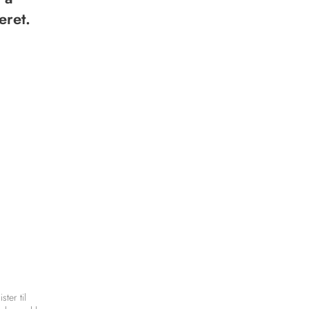
eret.
ter til