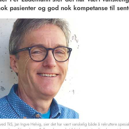
nok pasienter og god nok kompetanse til sent
ved TkS, Jan Ingve Helvig, sier det har vært vanskelig både å rekruttere spesialis