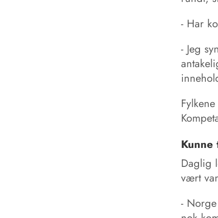
- Har ko
- Jeg s
antakel
innehold
Fylkene 
Kompeta
Kunne 
Daglig l
vært van
- Norge 
nok komp