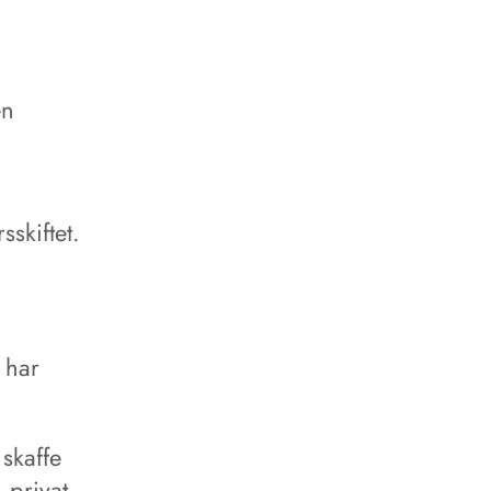
en
skiftet.
 har
 skaffe
 privat