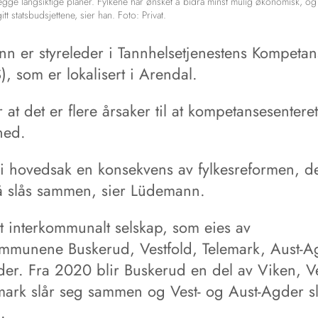
legge langsiktige planer. Fylkene har ønsket å bidra minst mulig økonomisk, o
tt statsbudsjettene, sier han. Foto: Privat.
n er styreleder i Tannhelsetjenestens Kompetan
), som er lokalisert i Arendal.
 at det er flere årsaker til at kompetansesentere
ned.
 i hovedsak en konsekvens av fylkesreformen, de
nå slås sammen, sier Lüdemann.
et interkommunalt selskap, som eies av
ommunene Buskerud, Vestfold, Telemark, Aust-
der. Fra 2020 blir Buskerud en del av Viken, Ve
mark slår seg sammen og Vest- og Aust-Agder s
.