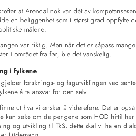
refter at Arendal nok var dét av kompetansesen
de en beliggenhet som i størst grad oppfylte d
spolitiske målene.
gangen var riktig. Men når det er såpass mange
ster i området fra før, ble det vanskelig.
ng i fylkene
gjelder forsknings- og fagutviklingen ved sente
ylkene å ta ansvar for den selv.
finne ut hva vi ønsker å videreføre. Det er ogs
ene kan søke om de pengene som HOD hittil har 
kning og utvikling til TkS, dette skal vi ha en dia
sier Lüdemann.