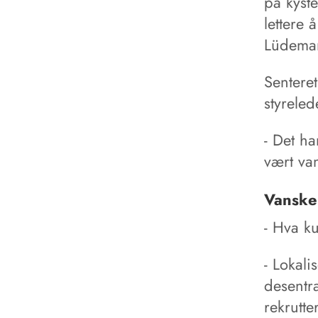
på kyste
lettere 
Lüdema
Sentere
styreled
- Det ha
vært van
Vanskel
- Hva k
- Lokali
desentr
rekrutte