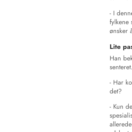
- I denn
fylkene 
ønsker 
Lite pa
Han bekr
senteret
- Har k
det?
- Kun de
spesial
allered