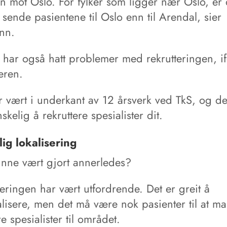
n mot Oslo. For fylker som ligger nær Oslo, er 
å sende pasientene til Oslo enn til Arendal, sier
nn.
t har også hatt problemer med rekrutteringen, i
eren.
r vært i underkant av 12 årsverk ved TkS, og de
skelig å rekruttere spesialister dit.
ig lokalisering
unne vært gjort annerledes?
seringen har vært utfordrende. Det er greit å
alisere, men det må være nok pasienter til at m
re spesialister til området.