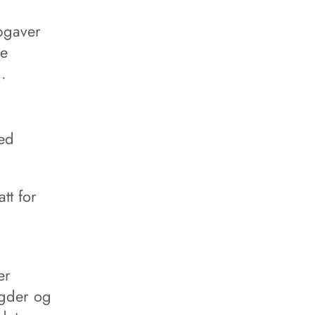
ppgaver
ke
.
ved
tt for
er
Agder og