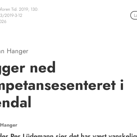
foren Tid. 2019; 130:
3/2019-3-12
L
2026
an Hanger
gger ned
petansesenteret i
endal
Hanger
der Per Lüdemann sier det har vært vanskelig