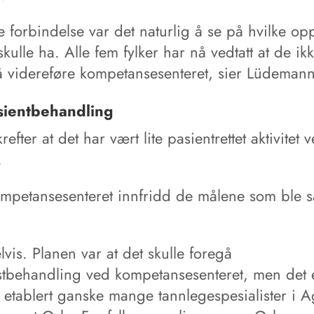
e forbindelse var det naturlig å se på hvilke o
skulle ha. Alle fem fylker har nå vedtatt at de ik
å videreføre kompetansesenteret, sier Lüdemann
sientbehandling
efter at det har vært lite pasientrettet aktivitet 
.
ompetansesenteret innfridd de målene som ble sa
lvis. Planen var at det skulle foregå
istbehandling ved kompetansesenteret, men det 
e etablert ganske mange tannlegespesialister i 