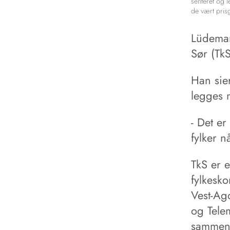
senteret og 
de vært prisgi
Lüdeman
Sør (TkS
Han sier
legges 
- Det er
fylker 
TkS er 
fylkesk
Vest-Ag
og Tele
sammen