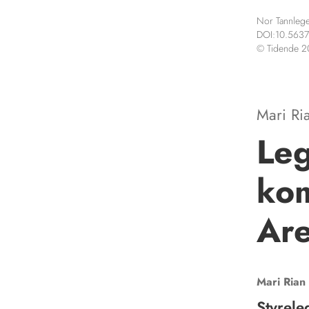
Nor Tannlege
DOI:10.5637
© Tidende 
Mari Ri
Le
kom
Ar
Mari Rian
Styrele