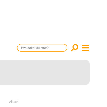
CONTENT IN ENGLISH
Scientific articles
Publication and media plan
The editorial board
About us
Aktuelt