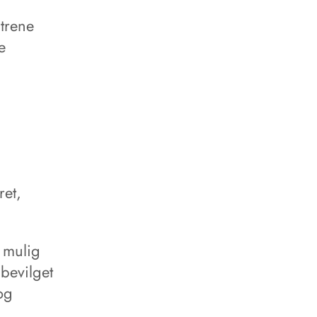
trene
e
ret,
å mulig
bevilget
log