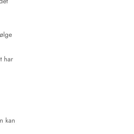
det
følge
t har
an kan