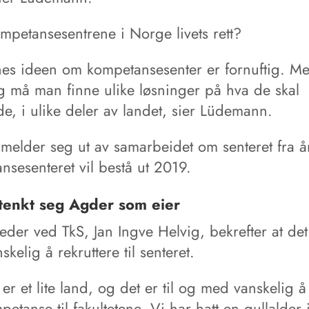
mpetansesentrene i Norge livets rett?
ynes ideen om kompetansesenter er fornuftig. M
ig må man finne ulike løsninger på hva de skal
e, i ulike deler av landet, sier Lüdemann.
melder seg ut av samarbeidet om senteret fra års
nsesenteret vil bestå ut 2019.
tenkt seg Agder som eier
eder ved TkS, Jan Ingve Helvig, bekrefter at det
skelig å rekruttere til senteret.
er et lite land, og det er til og med vanskelig å
etanse til fakultetene. Vi har hatt en gullalder i