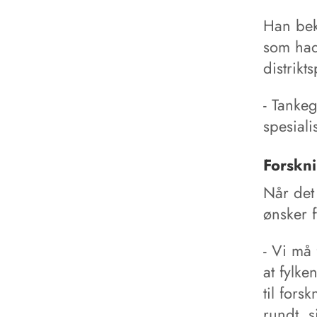
Han bek
som had
distrikt
- Tanke
spesiali
Forskni
Når det 
ønsker f
- Vi må 
at fylk
til fors
rundt, 