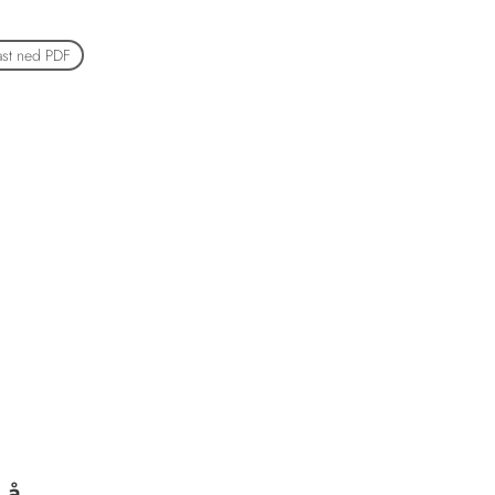
ast ned PDF
 å