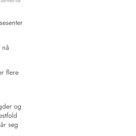
g dermed har
sesenter
t nå
r flere
Agder og
stfold
lår seg