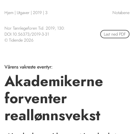
NETTBUTIKK
Hjem
|
Utgaver
|
2019
|
3
Notabene
HENVISNINGER
CONTENT IN ENGLISH
KURSKALENDER
Nor Tannlegeforen Tid. 2019; 130:
Scientific articles
STILLINGER
DOI:10.56373/2019-3-31
Last ned PDF
Publication and media
© Tidende 2026
KJØP & SALG
plan
The editorial board
ANNONSERING
About us
FOR FORFATTERE
Vårens vakreste eventyr:
Akademikerne
forventer
reallønnsvekst