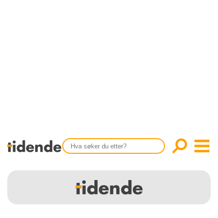
SISTE UTGAVE
KONTAKT
Tidligere utgaver
OM OSS
Årsindekser