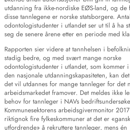
utdanning fra ikke-nordiske EØS-land, og de f
disse tannlegene er norske statsborgere. Anta
odontologistudenter i utlandet ser ut til å ha st
seg de senere årene etter en periode med kla
Rapporten sier videre at tannhelsen i befolkni
stadig bedre, og med svært mange norske
odontologistudenter i utlandet, som kommer i t
den nasjonale utdanningskapasiteten, kan det s
det vil utdannes for mange tannleger for det 
arbeidsmarkedet framover. Det meldes ikke l
behov for tannleger i NAVs bedriftsundersøkel
Kommunesektorens arbeidsgivermonitor 201
riktignok fire fylkeskommuner at det er «gans
utfordrende» å rekruttere tannleger, mens én