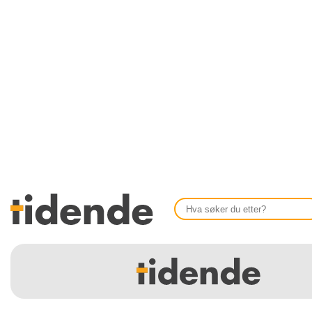
SISTE UTGAVE
KONTAKT
Tidligere utgaver
OM OSS
Årsindekser