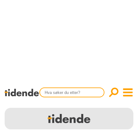
SISTE UTGAVE
KONTAKT
Tidligere utgaver
OM OSS
Årsindekser