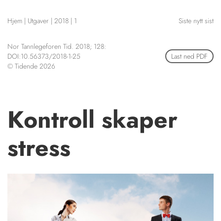
NETTBUTIKK
Hjem
|
Utgaver
|
2018
|
1
Siste nytt sist
HENVISNINGER
CONTENT IN ENGLISH
KURSKALENDER
Nor Tannlegeforen Tid. 2018; 128:
Scientific articles
STILLINGER
DOI:10.56373/2018-1-25
Last ned PDF
Publication and media
© Tidende 2026
KJØP & SALG
plan
The editorial board
ANNONSERING
About us
FOR FORFATTERE
Kontroll skaper
stress