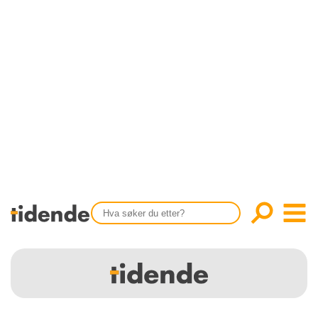
SISTE UTGAVE
KONTAKT
Tidligere utgaver
OM OSS
Årsindekser