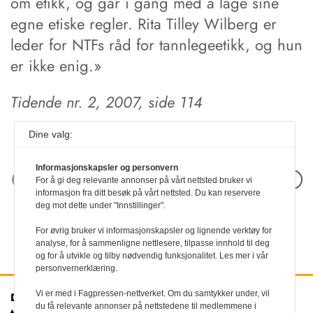
om etikk, og går i gang med å lage sine
egne etiske regler. Rita Tilley Wilberg er
leder for NTFs råd for tannlegeetikk, og hun
er ikke enig.»
Tidende nr. 2, 2007, side 114
Dine valg:
Informasjonskapsler og personvern
Neste artikkel
For å gi deg relevante annonser på vårt nettsted bruker vi
informasjon fra ditt besøk på vårt nettsted. Du kan reservere
deg mot dette under "Innstillinger".
For øvrig bruker vi informasjonskapsler og lignende verktøy for
analyse, for å sammenligne nettlesere, tilpasse innhold til deg
og for å utvikle og tilby nødvendig funksjonalitet. Les mer i vår
personvernerklæring.
Vi er med i Fagpressen-nettverket. Om du samtykker under, vil
Den norske
Kontakt oss
du få relevante annonser på nettstedene til medlemmene i
tannlegeforenings Tidende
Tlf:
22 54 74 00