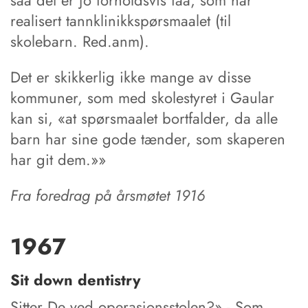
saa det er jo forholdsvis faa, som har
realisert tannklinikkspørsmaalet (til
skolebarn. Red.anm).
Det er skikkerlig ikke mange av disse
kommuner, som med skolestyret i Gaular
kan si, «at spørsmaalet bortfalder, da alle
barn har sine gode tænder, som skaperen
har git dem.»»
Fra foredrag på årsmøtet 1916
1967
Sit down dentistry
Sitter De ved operasjonsstolen?» - Som