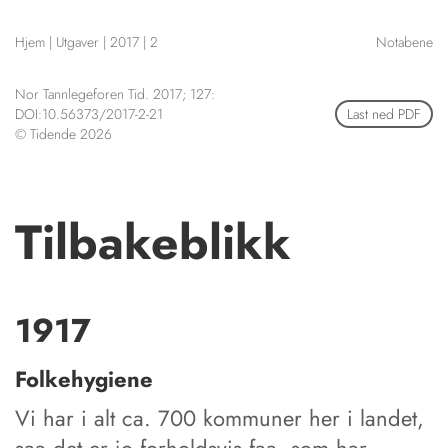
NETTBUTIKK
Hjem
|
Utgaver
|
2017
|
2
Notabene
HENVISNINGER
CONTENT IN ENGLISH
KURSKALENDER
Nor Tannlegeforen Tid. 2017; 127:
Scientific articles
STILLINGER
DOI:10.56373/2017-2-21
Last ned PDF
Publication and media
© Tidende 2026
KJØP & SALG
plan
The editorial board
ANNONSERING
About us
FOR FORFATTERE
Tilbakeblikk
1917
Folkehygiene
Vi har i alt ca. 700 kommuner her i landet,