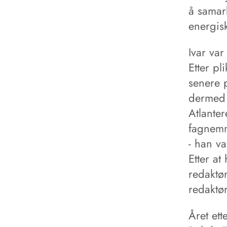
å samar
energisk
Ivar var
Etter pl
senere 
dermed 
Atlante
fagnemn
- han v
Etter at
redaktø
redaktø
Året ett