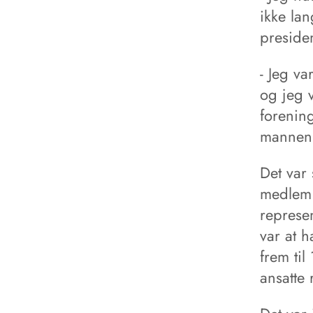
ikke lan
presiden
- Jeg v
og jeg v
forenin
mannen s
Det var
medlem 
represen
var at 
frem til
ansatte 