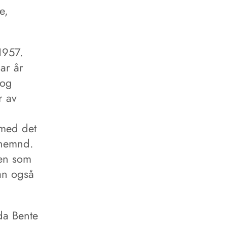
e,
1957.
ar år
 og
r av
 med det
gnemnd.
ren som
an også
 da Bente