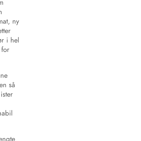
om
n
mat, ny
tter
r i hel
 for
rne
Men så
ister
habil
rengte