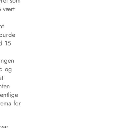
yret som
e vært
nt
 burde
d 15
lingen
id og
at
nten
fentlige
 tema for
 var