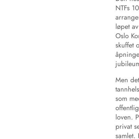
NTFs 10
arrangem
løpet a
Oslo Ko
skuffet 
åpninge
jubileum
Men det
tannhels
som med
offentli
loven. P
privat s
samlet. 