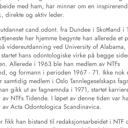
beide med ham, har minner om en inspirerend
, direkte og aktiv leder.
 utdannet cand.odont. fra Dundee i Skottland i 
ikttjeneste her hjemme begynte han allerede et p
på videreutdanning ved University of Alabama,
startet hans odontologiske virke på begge side
ren. Allerede i 1963 ble han medlem av NTFs
d, og formann i perioden 1967 - 71. Ikke nok
ar samtidig medlem i Oslo Tannlegeselskaps fa
 han gikk ut av fagnemnda i 1971, startet karrie
r av NTFs Tidende. I løpet av denne tiden var h
r av Acta Odontologica Scandinavica.
er fikk han bistand til redaksjonsarbeidet i NTF