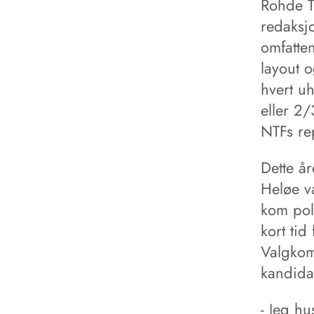
Rohde Tr
redaksj
omfatte
layout o
hvert uh
eller 2/
NTFs re
Dette år
Heløe v
kom poli
kort tid
Valgkom
kandida
- Jeg h