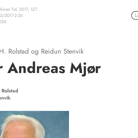
foren Tid. 2017; 127:
3/2017-2-26
L
2026
H. Rolstad
og
Reidun Stenvik
r Andreas Mjør
Rolstad
envik