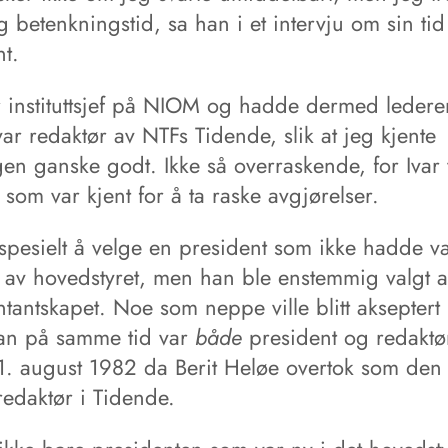
g betenkningstid, sa han i et intervju om sin ti
t.
ar instituttsjef på NIOM og hadde dermed ledere
ar redaktør av NTFs Tidende, slik at jeg kjente
gen ganske godt. Ikke så overraskende, for Ivar 
om var kjent for å ta raske avgjørelser.
 spesielt å velge en president som ikke hadde v
av hovedstyret, men han ble enstemmig valgt a
tantskapet. Noe som neppe ville blitt akseptert 
han på samme tid var
både
president og redaktør
 1. august 1982 da Berit Heløe overtok som den 
redaktør i Tidende.