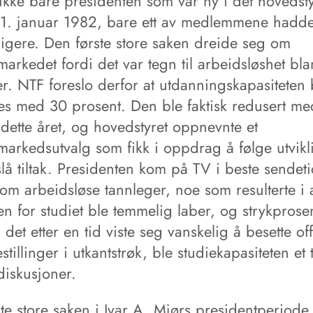
 ikke bare presidenten som var ny i det hovedst
te 1. januar 1982, bare ett av medlemmene hadd
ligere. Den første store saken dreide seg om
arkedet fordi det var tegn til arbeidsløshet bla
er. NTF foreslo derfor at utdanningskapasiteten
es med 30 prosent. Den ble faktisk redusert me
dette året, og hovedstyret oppnevnte et
markedsutvalg som fikk i oppdrag å følge utvik
lå tiltak. Presidenten kom på TV i beste sendet
om arbeidsløse tannleger, noe som resulterte i 
en for studiet ble temmelig laber, og strykprose
 det etter en tid viste seg vanskelig å besette of
stillinger i utkantstrøk, ble studiekapasiteten et
iskusjoner.
te store saken i Ivar A. Mjørs presidentperiode