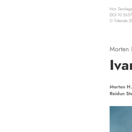
Nor Tannlege
DOI:10.5637
© Tidende 
Morten 
Iva
Morten H.
Reidun
St