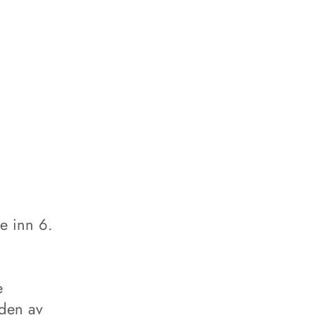
le inn 6.
e
eden av