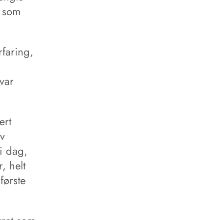
d som
rfaring,
var
ært
v
i dag,
, helt
første