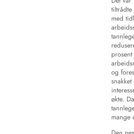
Det var
tiltråd
med tid
arbeidsm
tannleg
reduser
prosent 
arbeids
og fores
snakket 
interess
økte. Da
tannlege
mange d
Den nes