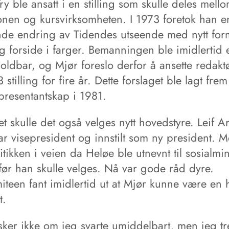
y ble ansatt i en stilling som skulle deles mell
onen og kursvirksomheten. I 1973 foretok han e
nde endring av Tidendes utseende med nytt for
g forside i farger. Bemanningen ble imidlertid e
oldbar, og Mjør foreslo derfor å ansette redaktø
3 stilling for fire år. Dette forslaget ble lagt frem
presentantskap i 1981.
et skulle det også velges nytt hovedstyre. Leif A
ar visepresident og innstilt som ny president. 
tikken i veien da Heløe ble utnevnt til sosialmin
 før han skulle velges. Nå var gode råd dyre.
iteen fant imidlertid ut at Mjør kunne være en 
t.
usker ikke om jeg svarte umiddelbart, men jeg t