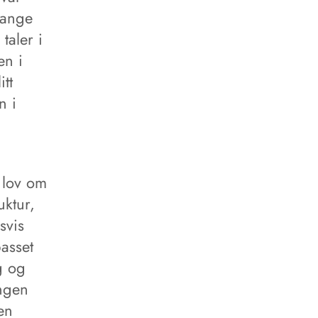
mange
taler i
en i
tt
n i
 lov om
uktur,
svis
passet
g og
ingen
en