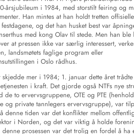
0-årsjubileum i 1984, med storstilt feiring og 
enter. Han mintes at han holdt tretten offisielle 
v festdagene, og det han husket best var åpning
nserthus med kong Olav til stede. Men han ble li
over at pressen ikke var særlig interessert, verke
n, landsmøtets faglige program eller
sutstillingen i Oslo rådhus.
 skjedde mer i 1984; 1. januar dette året trådte
etjenesten i kraft. Det gjorde også NTFs nye str
 de to ervervsgruppene, OTE og PTE (henhold
ge og private tannlegers ervervsgruppe), var til
å denne tiden var det konflikter mellom offentli
ektor i Norden, og det var viktig å holde foren
I denne prosessen var det trolig en fordel å ha 