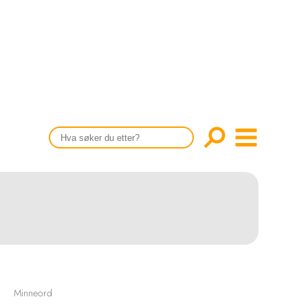
CONTENT IN ENGLISH
Scientific articles
Publication and media plan
The editorial board
About us
Minneord