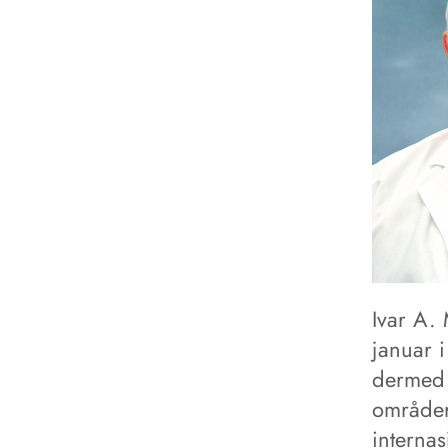
Ivar A. 
januar 
dermed 
områder
interna