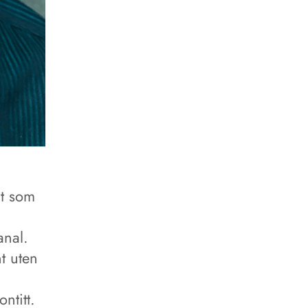
lt som
anal.
t uten
ntitt.