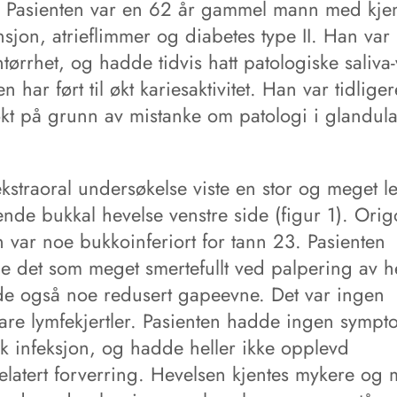
t. Pasienten var en 62 år gammel mann med kje
sjon, atrieflimmer og diabetes type II. Han var
ørrhet, og hadde tidvis hatt patologiske saliva-
n har ført til økt kariesaktivitet. Han var tidligere
kt på grunn av mistanke om patologi i glandul
ekstraoral undersøkelse viste en stor og meget le
ende bukkal hevelse venstre side (figur 1). Orig
 var noe bukkoinferiort for tann 23. Pasienten
e det som meget smertefullt ved palpering av h
e også noe redusert gapeevne. Det var ingen
are lymfekjertler. Pasienten hadde ingen sympt
sk infeksjon, og hadde heller ikke opplevd
elatert forverring. Hevelsen kjentes mykere og 