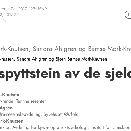
foren Tid. 2017; 127: 156-9
3/2017-2-7
L
2026
rk-Knutsen
,
Sandra Ahlgren
og
Bamse Mork-Kn
Knutsen, Sandra Ahlgren og Bjørn Bamse Mork-Knutsen
spyttstein av de sje
-Knutsen
yrendal Tannhelsesenter
hlgren
re-nese-hals-avdeling, Sykehuset Østfold
rk-Knutsen
lektor, Avdeling for kjeve- og ansiktsradiologi, Institutt for klinisk o