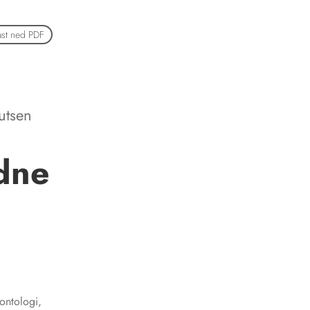
ast ned PDF
utsen
ldne
dontologi,