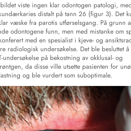
bildet viste ingen klar odontogen patologi, me
kundærkaries distalt på tann 26 (figur 3). Det 
klar væske fra parotis utførselsgang. På grunn 
de odontogene funn, men med mistanke om spy
konferert med en spesialist i kjeve- og ansiktsra
e radiologisk undersøkelse. Det ble besluttet å 
-undersøkelse på bekostning av okklusal- og
røntgen, da disse ville utsette pasienten for un
elastning og ble vurdert som suboptimale.