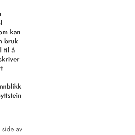
n
l
som kan
an bruk
til å
skriver
t
nnblikk
yttstein
 side av