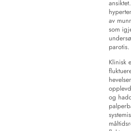
ansikte
hyperten
av munnt
som igje
undersø
parotis.
Klinisk 
fluktuer
hevelsen
opplevd
og hadd
palperb
systemi
måltidsr