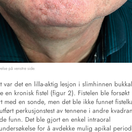
else på venstre side.
lt var det en lilla-aktig lesjon i slimhinnen bukka
e en kronisk fistel (figur 2). Fistelen ble forsøkt
t med en sonde, men det ble ikke funnet fistelk
utført perkusjonstest av tennene i andre kvadran
de funn. Det ble gjort en enkel intraoral
undersøkelse for å avdekke mulig apikal periodo