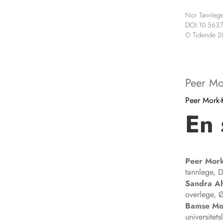
Nor Tannlege
DOI:10.5637
© Tidende 
Peer Mo
Peer Mork-
En 
Peer
Mork
tannlege, D
Sandra
A
overlege, Ø
Bamse
Mo
universitets