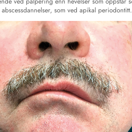
rende ved palpering enn hevelser som oppstår 
v abscessdannelser, som ved apikal periodontitt.