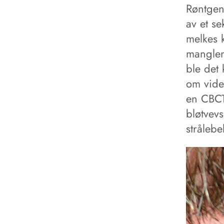
Røntgen
av et se
melkes 
manglen
ble det 
om vider
en CBCT
bløtvevs
stråleb