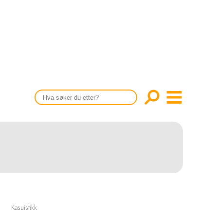
CONTENT IN ENGLISH
Scientific articles
Publication and media plan
The editorial board
About us
Kasuistikk