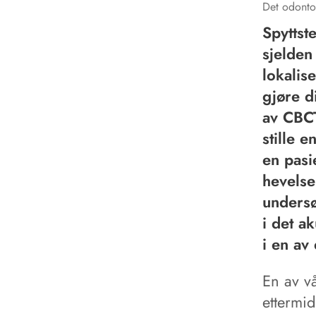
Det odontol
Spyttste
sjelden
lokalis
gjøre d
av CBCT
stille 
en pasi
hevelse
undersø
i det a
i en av
En av vå
ettermi