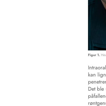
Figur 1.
Hev
Intraora
kan lign
penetrer
Det ble 
påfallen
røntgen