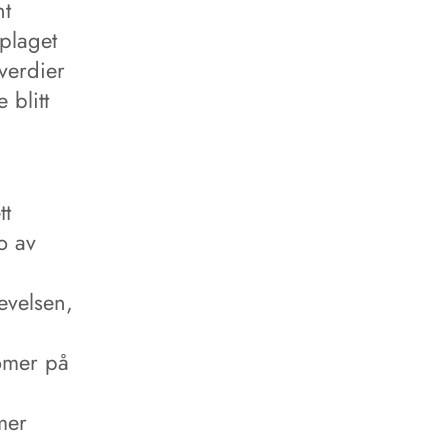
nt
 plaget
verdier
 blitt
a
tt
o av
evelsen,
omer på
mer