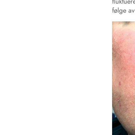
fluktue
følge a