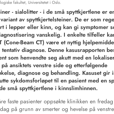
ogiske fakultet, Universitetet i Oslo.
iner - sialolitter - i de små spyttkjertlene er e
 variant av spyttkjertelsteiner. De er som rege
ert i lepper eller kinn, og kan gi symptomer 
iagnostisering vanskelig. I enkelte tilfeller k
 (Cone-Beam CT) være et nyttig hjelpemiddel 
en tentativ diagnose. Denne kasusrapporten be
ent som henvendte seg akutt med en lokaliser
 på ansiktets venstre side og etterfølgende
kelse, diagnose og behandling. Kasuset gir i
kutte sykdomsforløpet til en pasient med en sp
 de små spyttkjertlene i kinnslimhinnen.
re faste pasienter oppsøkte klinikken en fredag
ddag på grunn av smerter og hevelse på venstre