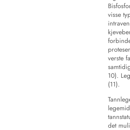
Bisfosf
visse ty
intraven
kjevebe
forbind
proteser
verste f
samtidig
10). Le
(11).
Tannleg
legemidd
tannstat
det mul