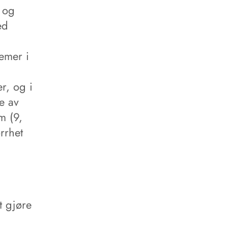
 og
ed
emer i
r, og i
me av
m (9,
rrhet
t gjøre