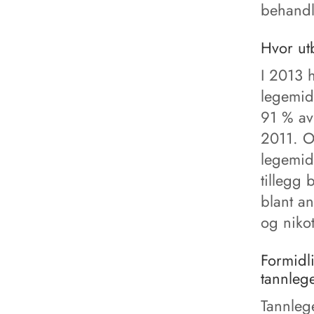
behandl
Hvor ut
I 2013 h
legemidl
91 % av 
2011. O
legemidl
tillegg
blant a
og nikot
Formidli
tannleg
Tannlege