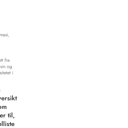
masi,
.
t fra
isin og
itetet i
å
ersikt
som
r til,
lliste