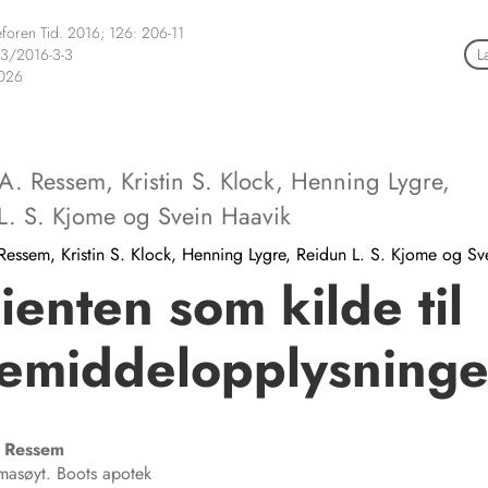
foren Tid. 2016; 126: 206-11
3/2016-3-3
L
2026
 A. Ressem
,
Kristin S. Klock
,
Henning Lygre
,
L. S. Kjome
og
Svein Haavik
Ressem, Kristin S. Klock, Henning Lygre, Reidun L. S. Kjome og Sv
ienten som kilde til
emiddelopplysninge
Ressem
rmasøyt. Boots apotek