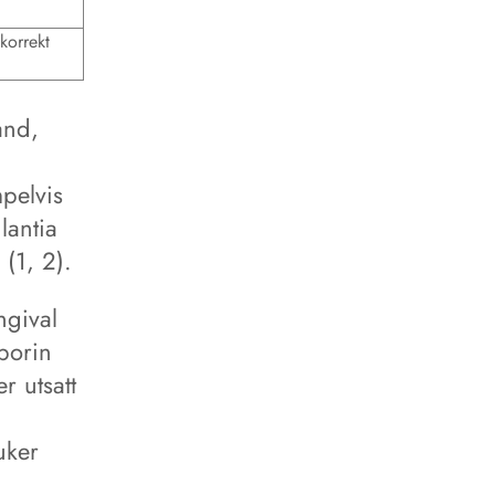
korrekt
and,
pelvis
lantia
(1, 2).
ngival
porin
r utsatt
uker