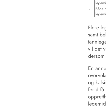
legemi
·
Både p
legemi
Flere l
samt beh
tannleg
vil det 
dersom d
En anne
overvek
og kalsi
for å få
opprett
legemid