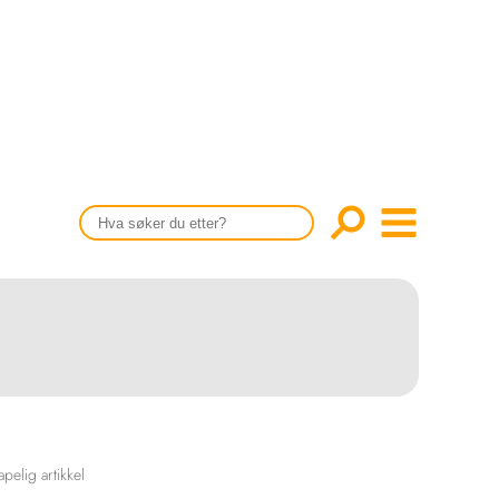
CONTENT IN ENGLISH
Scientific articles
Publication and media plan
The editorial board
About us
apelig artikkel