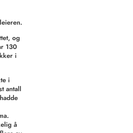
leieren.
tet, og
ar 130
kker i
te i
t antall
 hadde
ma.
elig å