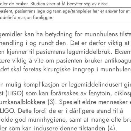
dler de bruker. Studien viser at få benytter seg av disse.
asient, pasientens lege og tannlege/tannpleier har et ansvar for at 
ddelinformasjon foreligger.
egemidler kan ha betydning for munnhulens tilst
andling i og rundt den. Det er derfor viktig at
en kjenner til pasientens legemiddelbruk. Eksem
være viktig å vite om pasienten bruker antikoagu
et skal foretas kirurgiske inngrep i munnhulen 
n mulig komplikasjon er legemiddelindusert gi
st (LIGO) som kan forårsakes av fenytoin, ciklos
umkanalblokkere (3). Spesielt eldre mennesker e
 LIGO. Dette fordi de er i dårligere stand til å
holde god munnhygiene, samt at mange ofte br
ler som kan indusere denne tilstanden (4).