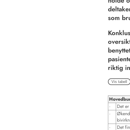
holde o
deltake
som bru
Konklus
oversik
benytte
pasient
riktig 
Vis tabell
Hovedbu
·
Det er
·
Økende
bivirk
·
Det fi