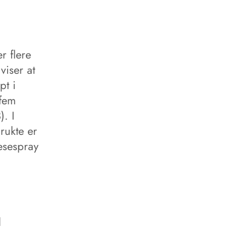
r flere
viser at
pt i
 fem
). I
rukte er
esespray
l