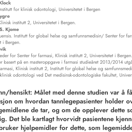
Klock
nstitutt for klinisk odontologi, Universitetet i Bergen
Lygre
linisk institutt 2, Universitetet i Bergen.
S.
Kjome
ensis. Institutt for global helse og samfunnsmedisin/ Senter for far
et i Bergen.
vik
eder for Senter for farmasi, Klinisk institutt 2, Universitetet i Bergen
er basert på en masteroppgave i farmasi studieåret 2013/2014 utgåt
farmasi, Klinisk institutt 2, Institutt for global helse og samfunnsmed
r klinisk odontologi ved Det medisinsk-odontologiske fakultet, Univers
n/hensikt: Målet med denne studien var å f
sjon om hvordan tannlegepasienter holder ov
gemidlene de tar, og om de opplever dette 
ig. Det ble kartlagt hvorvidt pasientene kjenne
bruker hjelpemidler for dette, som legemidde