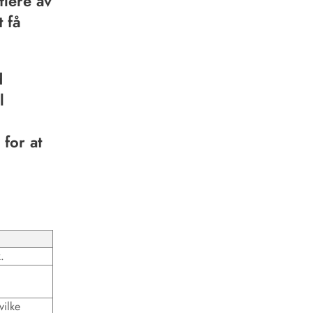
flere av
t få
d
l
 for at
.
vilke