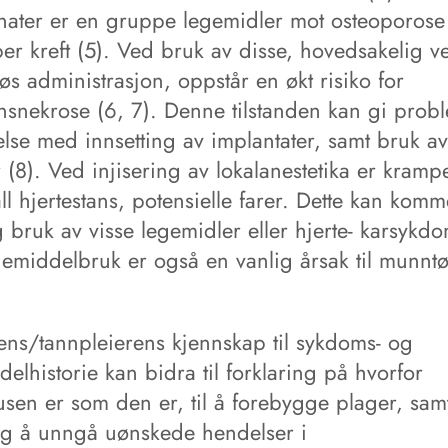
onater er en gruppe legemidler mot osteoporose
per kreft (5). Ved bruk av disse, hovedsakelig v
øs administrasjon, oppstår en økt risiko for
nsnekrose (6, 7). Denne tilstanden kan gi probl
else med innsetting av implantater, samt bruk av
 (8). Ved injisering av lokalanestetika er krampe
all hjertestans, potensielle farer. Dette kan kom
 bruk av visse legemidler eller hjerte- karsykdo
gemiddelbruk er også en vanlig årsak til munntø
ens/tannpleierens kjennskap til sykdoms- og
elhistorie kan bidra til forklaring på hvorfor
usen er som den er, til å forebygge plager, sam
ig å unngå uønskede hendelser i