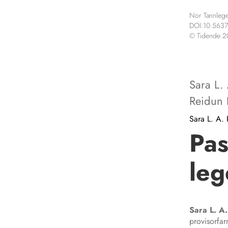
Nor Tannlege
DOI:10.5637
© Tidende 
Sara L.
Reidun 
Sara L. A. 
Pas
leg
Sara L. A.
provisorfa