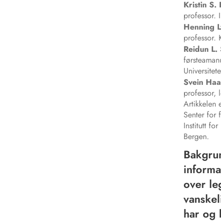
Kristin S.
professor. I
Henning
professor. K
Reidun L. 
førsteamanu
Universitet
Svein
Haa
professor, l
Artikkelen 
Senter for 
Institutt fo
Bergen.
Bakgrun
informa
over le
vanskel
har og 