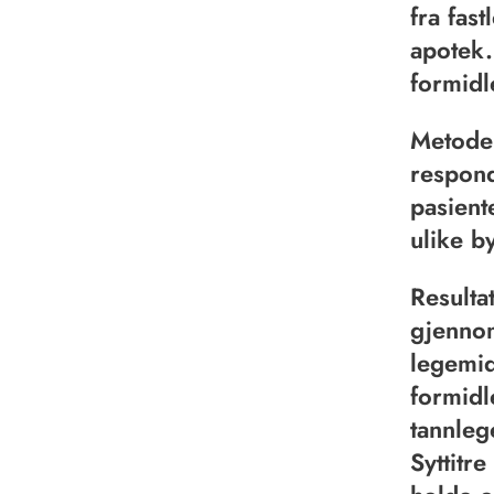
fra fas
apotek.
formidl
Metode:
respond
pasient
ulike b
Resulta
gjennom
legemid
formidl
tannleg
Syttitr