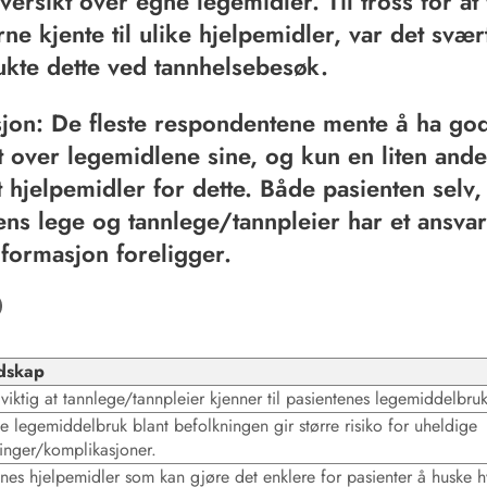
versikt over egne legemidler. Til tross for at 
rne kjente til ulike hjelpemidler, var det svær
kte dette ved tannhelsebesøk.
jon: De fleste respondentene mente å ha go
t over legemidlene sine, og kun en liten ande
t hjelpemidler for dette. Både pasienten selv,
ens lege og tannlege/tannpleier har et ansvar
informasjon foreligger.
dskap
 viktig at tannlege/tannpleier kjenner til pasientenes legemiddelbruk
 legemiddelbruk blant befolkningen gir større risiko for uheldige
ninger/komplikasjoner.
nnes hjelpemidler som kan gjøre det enklere for pasienter å huske h