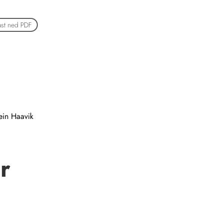
ast ned PDF
ein Haavik
r