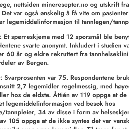
tlege, nettsiden mineresepter.no og utskrift fra
 Det var også ønskelig å få vite om pasienter
er legemiddelinformasjon til tannlegen/tannp
 Et spørreskjema med 12 spørsmål ble benyt
entene svarte anonymt. Inkludert i studien v
er 60 år og eldre rekruttert fra tannhelseklini
ydeler av Bergen.
t: Svarprosenten var 75. Respondentene bruk
snitt 2,7 legemidler regelmessig, med høyes
ler hos de eldste. Åttién av 119 oppga at de
et legemiddelinformasjon ved besøk hos
e/tannpleier, 34 av disse i form av helseskje
e av 105 oppga at de ikke syntes det var vansk