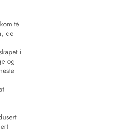
 komité
n, de
kapet i
gge og
neste
at
dusert
ert