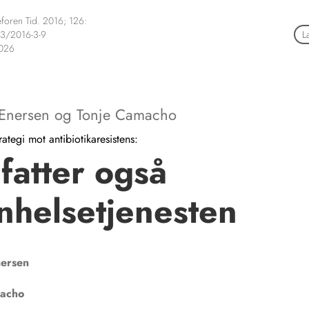
foren Tid. 2016; 126:
3/2016-3-9
L
2026
Enersen
og
Tonje Camacho
rategi mot antibiotikaresistens:
atter også
nhelsetjenesten
ersen
acho