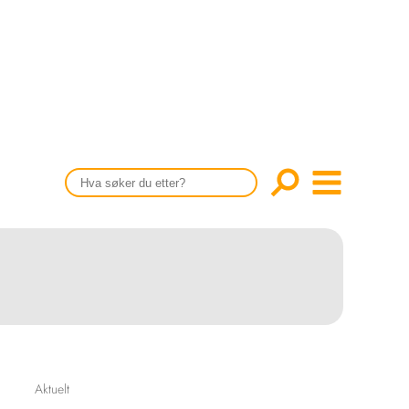
CONTENT IN ENGLISH
Scientific articles
Publication and media plan
The editorial board
About us
Aktuelt