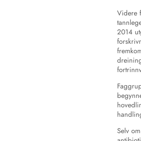
Videre 
tannlege
2014 utg
forskriv
fremkom
dreining
fortrinn
Faggrup
begynne
hovedlin
handlin
Selv om
antibiot