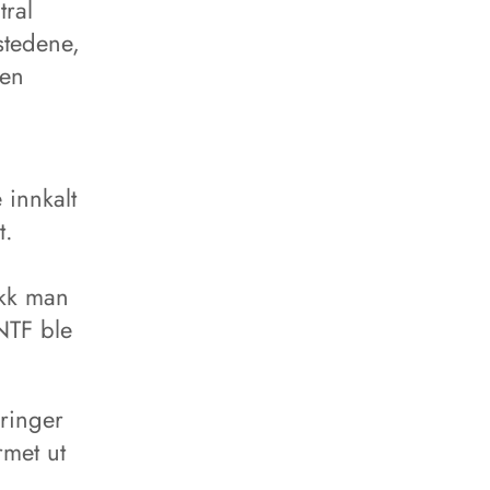
tral
stedene,
ten
 innkalt
t.
ikk man
 NTF ble
ringer
rmet ut