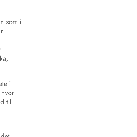
v
on som i
ar
n
ka,
te i
 hvor
d til
 det