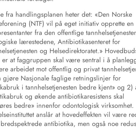
ene fra handlingsplanen heter det: «Den Norske
forening (NTF) vil på eget initiativ opprette en
esentanter fra den offentlige tannhelsetjeneste
giske lærestedene, Antibiotikasenteret for
elsetjenesten og Helsedirektoratet.» Hovedbuds
e er at faggruppen skal være sentral i å planle
re arbeidet mot offentlig og privat tannhelsetje
å gjøre Nasjonale faglige retningslinjer for
ikabruk i tannhelsetjenesten bedre kjent» og 2) 
tikabruk og økende antibiotikaresistens skal
jøres bedre» innenfor odontologisk virksomhet.
lseinstituttet anslår at hovedeffekten vil være re
 bredspektrede antibiotika, men også noe redus