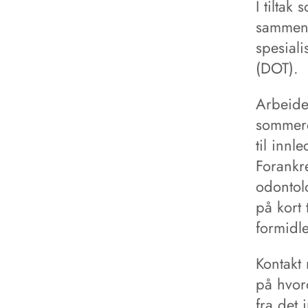
I tiltak
sammen 
spesiali
(DOT).
Arbeide
sommeren
til innl
Forankre
odontol
på kort 
formidlet
Kontakt
på hvord
fra det 