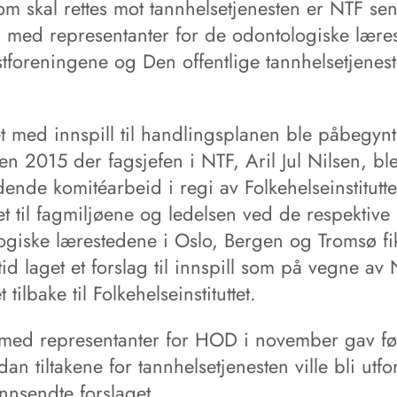
 som skal rettes mot tannhelsetjenesten er NTF sen
med representanter for de odontologiske lære
stforeningene og Den offentlige tannhelsetjenes
t med innspill til handlingsplanen ble påbegynt
 2015 der fagsjefen i NTF, Aril Jul Nilsen, ble
edende komitéarbeid i regi av Folkehelseinstitutte
t til fagmiljøene og ledelsen ved de respektive
ogiske lærestedene i Oslo, Bergen og Tromsø f
tid laget et forslag til innspill som på vegne av
 tilbake til Folkehelseinstituttet.
 med representanter for HOD i november gav fø
an tiltakene for tannhelsetjenesten ville bli utfo
innsendte forslaget.