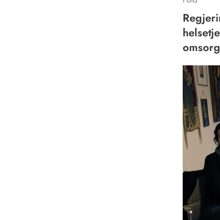
Regjeri
helsetj
omsorg