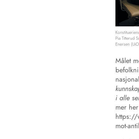
Konstituerien
Pia Titterud 
Enersen (UiO)
Målet m
befolkn
nasjonal
kunnskap
i alle s
mer her
https:/
mot-anti