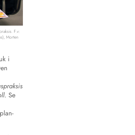
raksis. F.v:
us), Morten
uk i
Den
gspraksis
oll.
Se
plan-