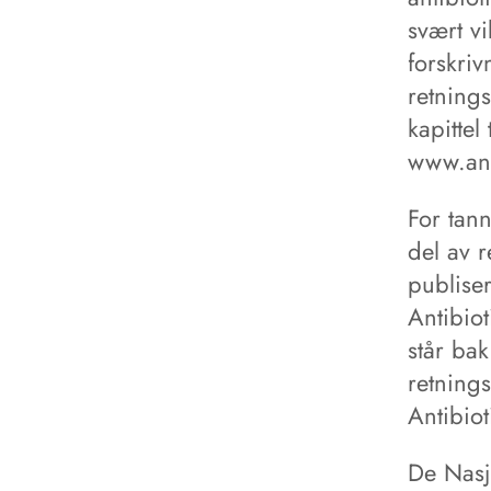
svært vi
forskriv
retnings
kapittel
www.ant
For tann
del av r
publise
Antibiot
står bak
retnings
Antibiot
De Nasjo