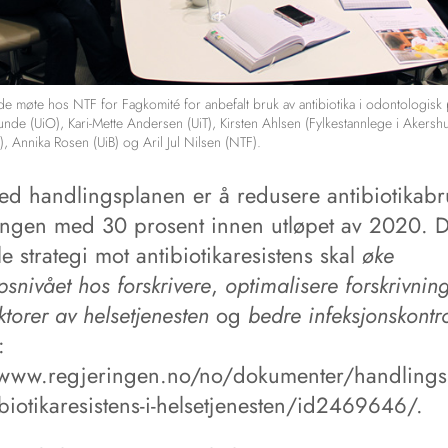
de møte hos NTF for Fagkomité for anbefalt bruk av antibiotika i odontologisk p
Sunde (UiO), Kari-Mette Andersen (UiT), Kirsten Ahlsen (Fylkestannlege i Akersh
, Annika Rosen (UiB) og Aril Jul Nilsen (NTF).
ed handlingsplanen er å redusere antibiotikabr
ingen med 30 prosent innen utløpet av 2020. 
e strategi mot antibiotikaresistens skal
øke
snivået hos forskrivere
,
optimalisere forskrivnin
ektorer av helsetjenesten
og
bedre infeksjonskontr
:
/www.regjeringen.no/no/dokumenter/handlings
biotikaresistens-i-helsetjenesten/id2469646/.