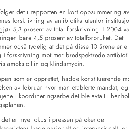
følger det i rapporten en kort oppsummering a
nes forskrivning av antibiotika utenfor institusj
jør 5,3 prosent av total forskrivning. I 2004 v
ningen bare 4,5 prosent av totalforbruket. Det
mer også tydelig at det på disse 10 årene er e
 i forskrivning mot mer bredspektrede antibioti
vis amoksicillin og klindamycin.
pen som er opprettet, hadde konstituerende mø
lsen av februar hvor man etablerte mandat, og
jene i koordineringsarbeidet ble avtalt i henhol
gsplanen.
 det er mye fokus i pressen på økende
ikaresistens både nasjonalt og internasjonalt, er