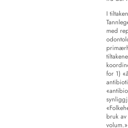
I tiltak
Tannlege
med repr
odontolo
primærh
tiltaken
koordine
for 1) «
antibiot
«antibio
synligg
«Folkehe
bruk av
volum.»