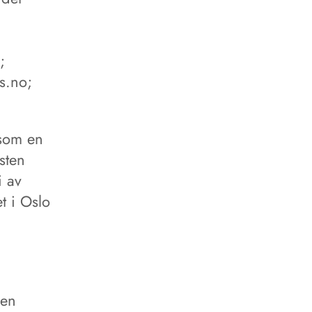
;
s.no;
 som en
sten
i av
t i Oslo
 en