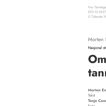
Nor Tannlege
DOI:10.5637
© Tidende 
Morten 
Nasjonal st
Omf
tan
Morten
En
Tekst
Tonje
Cam
Foto