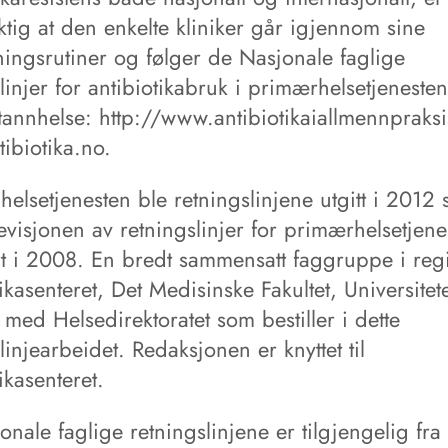
ktig at den enkelte kliniker går igjennom sine
ningsrutiner og følger de Nasjonale faglige
linjer for antibiotikabruk i primærhelsetjenesten
 tannhelse: http://www.antibiotikaiallmennpraksi
ibiotika.no.
helsetjenesten ble retningslinjene utgitt i 2012
evisjonen av retningslinjer for primærhelsetjene
rt i 2008. En bredt sammensatt faggruppe i reg
ikasenteret, Det Medisinske Fakultet, Universitete
 med Helsedirektoratet som bestiller i dette
linjearbeidet. Redaksjonen er knyttet til
ikasenteret.
nale faglige retningslinjene er tilgjengelig fra