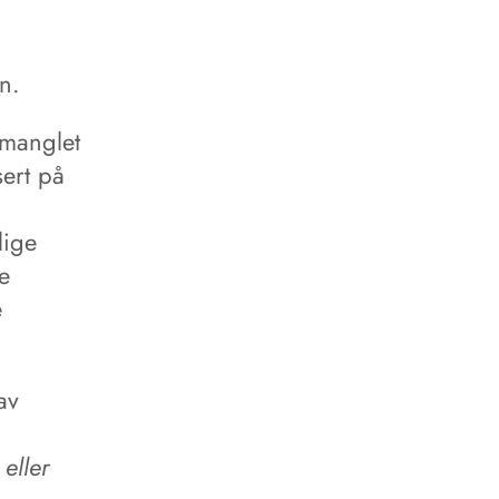
n.
 manglet
ert på
n
lige
e
e
av
 eller