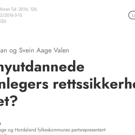
foren Tid. 2016; 126:
3/2016-3-15
L
2026
san
og
Svein Aage Valen
 nyutdannede
nlegers rettssikkerh
et?
n
lege og Hordaland fylkeskommunes partsrepresentant