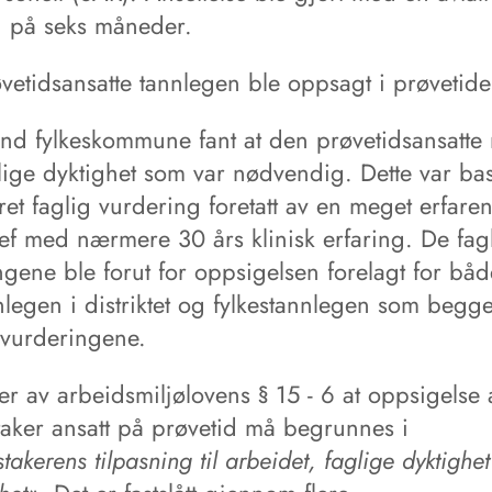
d på seks måneder.
vetidsansatte tannlegen ble oppsagt i prøvetide
nd fylkeskommune fant at den prøvetidsansatte
lige dyktighet som var nødvendig. Dette var bas
et faglig vurdering foretatt av en meget erfare
jef med nærmere 30 års klinisk erfaring. De fag
ngene ble forut for oppsigelsen forelagt for båd
nlegen i distriktet og fylkestannlegen som begg
e vurderingene.
er av arbeidsmiljølovens § 15 - 6 at oppsigelse 
taker ansatt på prøvetid må begrunnes i
takerens tilpasning til arbeidet, faglige dyktighet