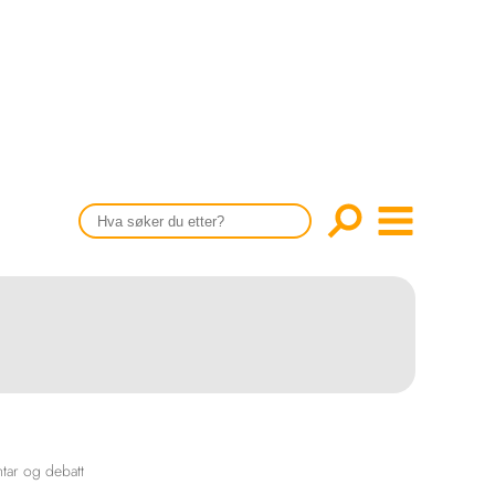
CONTENT IN ENGLISH
Scientific articles
Publication and media plan
The editorial board
About us
ar og debatt