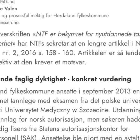
@hfk.no
ge
Valen
 og prosessfullmektig for Hordaland fylkeskommune
essen.no
verskriften «
NTF er bekymret for nyutdannede ta
erhet
» har NTFs sekretariat en lengre artikkel i 
nr. 2, 2016 s. 158 - 160. Artikkelen er så tend
ktiv at den krever et motsvar.
de faglig dyktighet - konkret vurdering
nd fylkeskommune ansatte i september 2013 en
net tannlege med eksamen fra det polske univers
i Uniwersytet Medyczny w Szczecine. Utdannin
unnlag for norsk autorisasjon, men søkeren hadd
dig lisens fra Statens autorisasjonskontor for
sonell (SAK). Ansettelse ble gjort med en avtalt