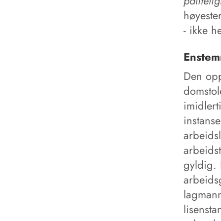
pålitelig
høyester
- ikke h
Enstemm
Den opp
domstol
imidlert
instans
arbeids
arbeids
gyldig. 
arbeidsg
lagmanns
lisensta