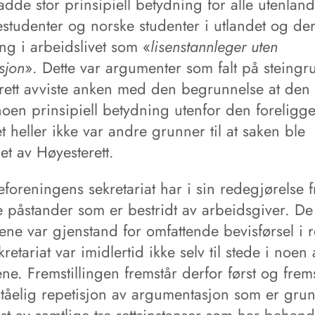
dde stor prinsipiell betydning for alle utenlan
estudenter og norske studenter i utlandet og de
lling i arbeidslivet som «
lisenstannleger uten
sjon
». Dette var argumenter som falt på steing
rett avviste anken med den begrunnelse at den 
oen prinsipiell betydning utenfor den foreligg
t heller ikke var andre grunner til at saken ble
et av Høyesterett.
foreningens sekretariat har i sin redegjørelse f
e påstander som er bestridt av arbeidsgiver. D
ne var gjenstand for omfattende bevisførsel i r
retariat var imidlertid ikke selv til stede i noen 
ene. Fremstillingen fremstår derfor først og fre
ståelig repetisjon av argumentasjon som er gru