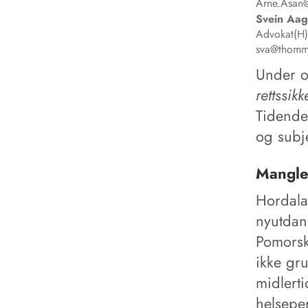
Arne.Asan
Svein Aa
Advokat(H)
sva@thomm
Under o
rettssikk
Tidende 
og subje
Manglen
Hordala
nyutdan
Pomorsk
ikke gr
midlerti
helseper