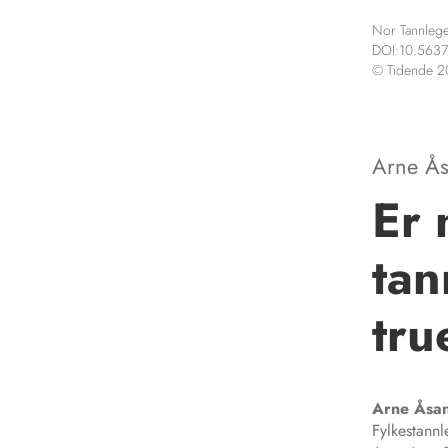
Nor Tannlege
DOI:10.5637
© Tidende 
Arne Å
Er
tan
tru
Arne
Åsa
Fylkestann