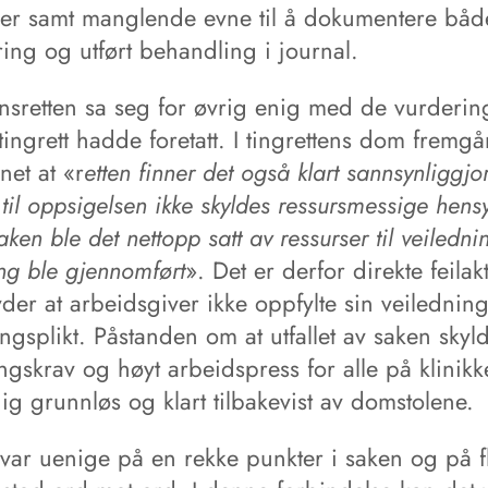
er samt manglende evne til å dokumentere båd
ring og utført behandling i journal.
sretten sa seg for øvrig enig med de vurderin
ingrett hadde foretatt. I tingrettens dom fremgå
net at «r
etten finner det også klart sannsynliggjor
til oppsigelsen ikke skyldes ressursmessige hensy
ken ble det nettopp satt av ressurser til veiledni
ng ble gjennomført
». Det er derfor direkte feilak
der at arbeidsgiver ikke oppfylte sin veiledning
gsplikt. Påstanden om at utfallet av saken skyl
gskrav og høyt arbeidspress for alle på klinikk
dig grunnløs og klart tilbakevist av domstolene.
 var uenige på en rekke punkter i saken og på f