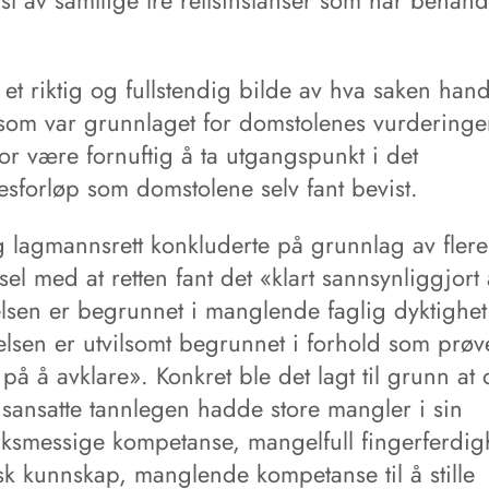
ist av samtlige tre rettsinstanser som har behand
 et riktig og fullstendig bilde av hva saken han
som var grunnlaget for domstolenes vurderinge
or være fornuftig å ta utgangspunkt i det
esforløp som domstolene selv fant bevist.
g lagmannsrett konkluderte på grunnlag av fler
sel med at retten fant det «klart sannsynliggjort 
lsen er begrunnet i manglende faglig dyktighet
lsen er utvilsomt begrunnet i forhold som prøv
e på å avklare». Konkret ble det lagt til grunn at
dsansatte tannlegen hadde store mangler i sin
ksmessige kompetanse, mangelfull fingerferdigh
isk kunnskap, manglende kompetanse til å stille