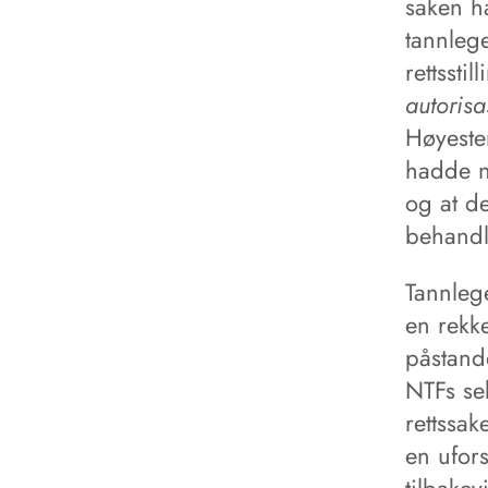
saken ha
tannleg
rettssti
autorisa
Høyeste
hadde n
og at de
behandl
Tannlege
en rekk
påstande
NTFs sek
rettssak
en ufor