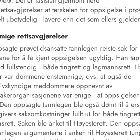
het».
Det er fastslått gjennom flere
ettsavgjørelser at terskelen for oppsigelse i prø
elt ubetydelig - lavere enn det som ellers gjelder
ige rettsavgjørelser
sagte prøvetidsansatte tannlegen reiste sak for
ene for å få kjent oppsigelsen ugyldig. Han tap
id fullstendig i både tingrett og lagmannsrett. I
er var dommene enstemmige, dvs. at også de
livskyndige meddommere oppnevnt av
takerorganisasjonene var enige i at oppsigelsen
Den oppsagte tannlegen ble også dømt til å erst
ivers saksomkostninger fullt ut for både tingret
rett. Saken ble anket til Høyesterett. Den opps
nnlegen argumenterte i anken til Høyesterett tung