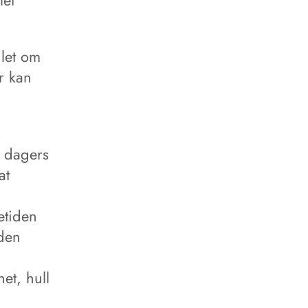
let
dlet om
r kan
e dagers
at
etiden
 den
et, hull