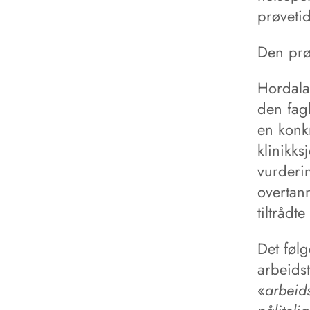
prøveti
Den prø
Hordala
den fag
en konkr
klinikks
vurderi
overtan
tiltrådt
Det følg
arbeids
«
arbeids