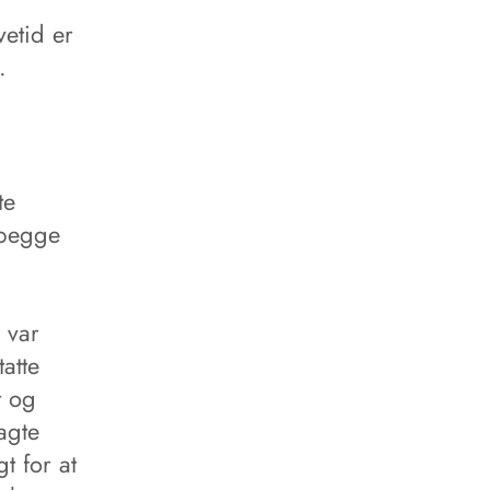
vetid er
.
te
 begge
 var
atte
t og
agte
t for at