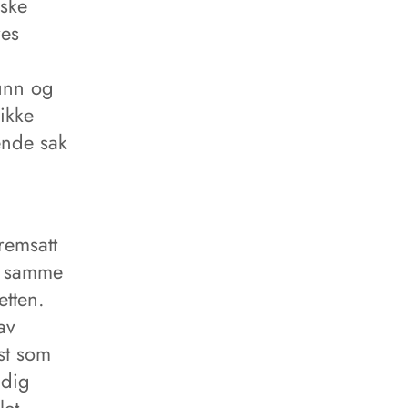
dske
res
runn og
ikke
ende sak
remsatt
e samme
etten.
av
mst som
ndig