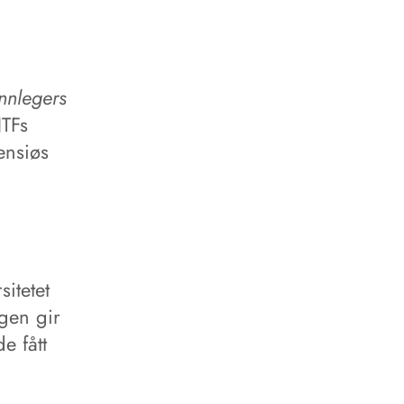
nnlegers
NTFs
ensiøs
itetet
gen gir
e fått