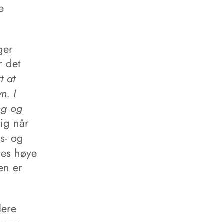
e
ger
r det
t at
n. I
ng og
tig når
s- og
des høye
en er
lere