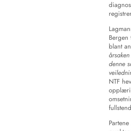
diagnos
registre
Lagmann
Bergen t
blant an
årsaken 
denne sa
veiledni
NTF hev
opplærin
omsetnin
fullsten
Partene