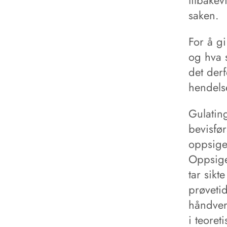
tilbakev
saken.
For å gi
og hva 
det derf
hendels
Gulatin
bevisfør
oppsige
Oppsige
tar sikt
prøveti
håndver
i teoret