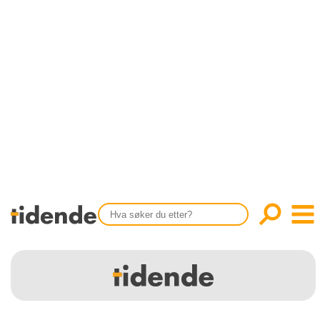
SISTE UTGAVE
KONTAKT
Tidligere utgaver
OM OSS
Årsindekser