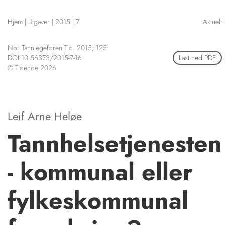
NETTBUTIKK
Hjem
|
Utgaver
|
2015
|
7
Aktuelt
HENVISNINGER
CONTENT IN ENGLISH
KURSKALENDER
Nor Tannlegeforen Tid. 2015; 125:
Scientific articles
STILLINGER
DOI:10.56373/2015-7-16
Last ned PDF
Publication and media plan
© Tidende 2026
KJØP & SALG
The editorial board
About us
ANNONSERING
FOR FORFATTERE
Leif Arne Heløe
Tannhelsetjenesten
- kommunal eller
fylkeskommunal