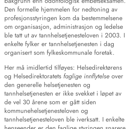
bakgrunn enn odontologisk embetseksamen.
Den formelle hjemmelen for nedtoning av
profesjonsstyringen kom da bestemmelsene
om organisasjon, administrasjon og ledelse
ble tatt ut av tannhelsetjenesteloven i 2003. I
enkelte fylker er tannhelsetjenesten i dag
organisert som fylkeskommunale foretak.
Her må imidlertid tilføyes: Helsedirektørens
og Helsedirektoratets
faglige innflytelse
over
den generelle helsetjenesten og
tannhelsetjenesten er ikke svekket i løpet av
de vel 30 årene som er gått siden
kommunehelsetjenesteloven og
tannhelsetjenesteloven ble iverksatt. I enkelte
henseender er den faglige styringen snarere