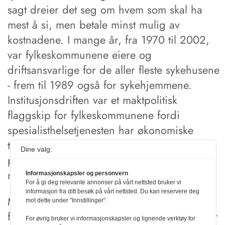
sagt dreier det seg om hvem som skal ha
mest å si, men betale minst mulig av
kostnadene. I mange år, fra 1970 til 2002,
var fylkeskommunene eiere og
driftsansvarlige for de aller fleste sykehusene
- frem til 1989 også for sykehjemmene.
Institusjonsdriften var et maktpolitisk
flaggskip for fylkeskommunene fordi
spesialisthelsetjenesten har økonomiske
tyngde og politisk prestisje. Om lag 60
Dine valg:
prosent av fylkeskommunenes budsjetter
medgikk til sykehusdriften.
Informasjonskapsler og personvern
For å gi deg relevante annonser på vårt nettsted bruker vi
informasjon fra ditt besøk på vårt nettsted. Du kan reservere deg
Men så fikk Stortinget nok av det
mot dette under "Innstillinger".
fylkekommunale styringssettet - i hvert fall for
For øvrig bruker vi informasjonskapsler og lignende verktøy for