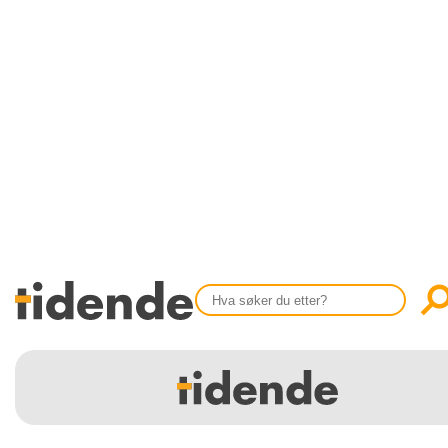
SISTE UTGAVE
KONTAKT
Tidligere utgaver
OM OSS
Årsindekser