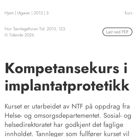
NETTBUTIKK
Hjem
|
Utgaver
|
2013
|
3
Kurs
HENVISNINGER
CONTENT IN ENGLISH
KURSKALENDER
Nor Tannlegeforen Tid. 2013; 123:
Scientific articles
Last ned PDF
STILLINGER
© Tidende 2026
Publication and media
KJØP & SALG
plan
The editorial board
ANNONSERING
About us
Kompetansekurs i
FOR FORFATTERE
implantatprotetikk
Kurset er utarbeidet av NTF på oppdrag fra
Helse- og omsorgsdepartementet. Sosial- og
helsedirektoratet har godkjent det faglige
innholdet. Tannleger som fullfører kurset vil