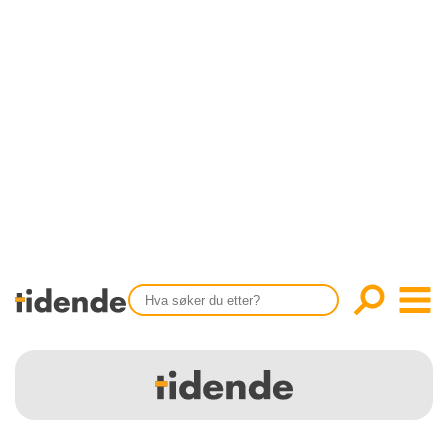
SISTE UTGAVE
KONTAKT
Tidligere utgaver
OM OSS
Årsindekser