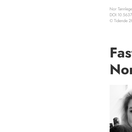
Nor Tannlege
DOI:10.5637
© Tidende 
Fas
Nor