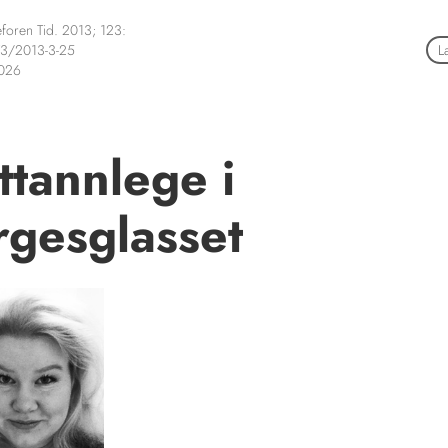
foren Tid. 2013; 123:
3/2013-3-25
L
2026
ttannlege i
gesglasset