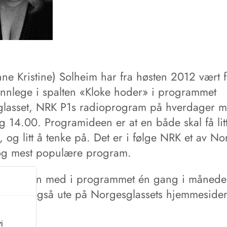
ne Kristine) Solheim har fra høsten 2012 vært f
tannlege i spalten «Kloke hoder» i programmet
lasset, NRK P1s radioprogram på hverdager m
g 14.00. Programideen er at en både skal få lit
, og litt å tenke på. Det er i følge NRK et av N
 og mest populære program.
ig er hun med i programmet én gang i månede
ligger også ute på Norgesglassets hjemmesider
i