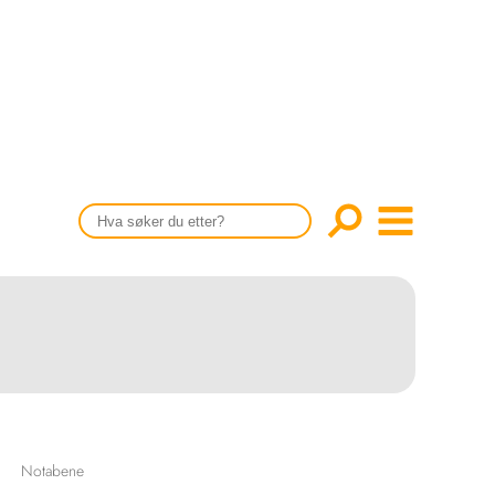
CONTENT IN ENGLISH
Scientific articles
Publication and media plan
The editorial board
About us
Notabene