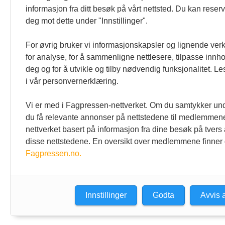
informasjon fra ditt besøk på vårt nettsted. Du kan reser
deg mot dette under "Innstillinger".
For øvrig bruker vi informasjonskapsler og lignende ver
for analyse, for å sammenligne nettlesere, tilpasse innhol
deg og for å utvikle og tilby nødvendig funksjonalitet. L
i vår personvernerklæring.
Vi er med i Fagpressen-nettverket. Om du samtykker unde
du få relevante annonser på nettstedene til medlemmene
nettverket basert på informasjon fra dine besøk på tvers
disse nettstedene. En oversikt over medlemmene finner
Fagpressen.no.
Den norske tannlegeforenings
Kontakt o
Tidende
Tlf:
22 54 
E-post:
tid
Christiania Torv 5, 0158 Oslo
Innstillinger
Godta
Avvis a
Postboks 2073 Vika, 0125 OSLO