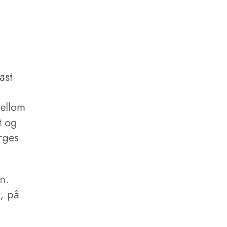
ast
ellom
t og
orges
n.
, på