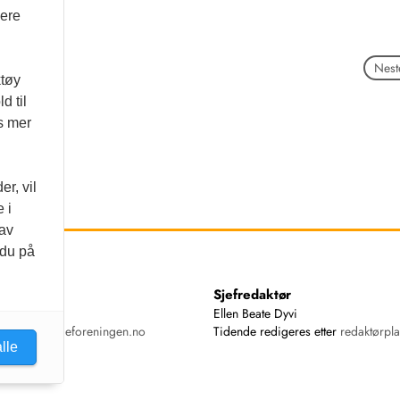
vere
Neste
ktøy
d til
es mer
r, vil
 i
 av
 du på
ss
Sjefredaktør
74 00
Ellen Beate Dyvi
ende@tannlegeforeningen.no
Tidende redigeres etter
redaktørpla
lle