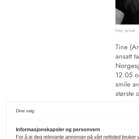
foto: privat.
Tine (An
ansatt 
Norgesg
12.05 o
smile av
største
Foreløp
Dine valg:
Sakene 
nrk.no.
Informasjonskapsler og personvern
For å gi deg relevante annonser på vårt nettsted bruker v