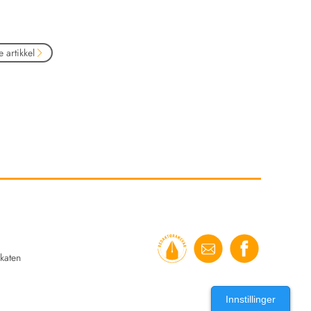
 artikkel
katen
Innstillinger