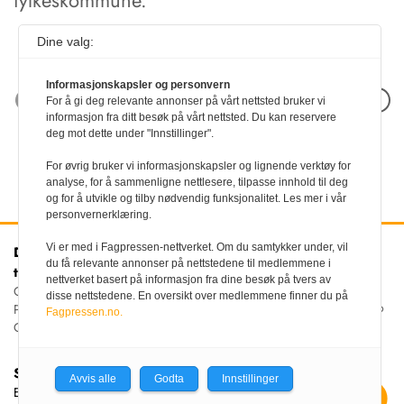
fylkeskommune.
Dine valg:
Informasjonskapsler og personvern
Neste artikkel
For å gi deg relevante annonser på vårt nettsted bruker vi
informasjon fra ditt besøk på vårt nettsted. Du kan reservere
deg mot dette under "Innstillinger".
For øvrig bruker vi informasjonskapsler og lignende verktøy for
analyse, for å sammenligne nettlesere, tilpasse innhold til deg
og for å utvikle og tilby nødvendig funksjonalitet. Les mer i vår
personvernerklæring.
Vi er med i Fagpressen-nettverket. Om du samtykker under, vil
Den norske
Kontakt oss
du få relevante annonser på nettstedene til medlemmene i
tannlegeforenings Tidende
Tlf:
22 54 74 00
nettverket basert på informasjon fra dine besøk på tvers av
E-post:
Christiania Torv 5, 0158 Oslo
disse nettstedene. En oversikt over medlemmene finner du på
tidende@tannlegeforeningen.no
Postboks 2073 Vika, 0125
Fagpressen.no.
OSLO
Sjefredaktør
Avvis alle
Godta
Innstillinger
Ellen Beate Dyvi