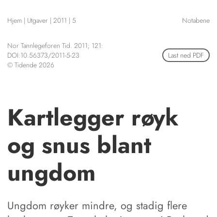
NETTBUTIKK
Hjem
|
Utgaver
|
2011
|
5
Notabene
HENVISNINGER
CONTENT IN ENGLISH
KURSKALENDER
Nor Tannlegeforen Tid. 2011; 121:
Scientific articles
STILLINGER
DOI:10.56373/2011-5-23
Last ned PDF
Publication and media
© Tidende 2026
KJØP & SALG
plan
The editorial board
ANNONSERING
About us
FOR FORFATTERE
Kartlegger røyk
og snus blant
ungdom
Ungdom røyker mindre, og stadig flere