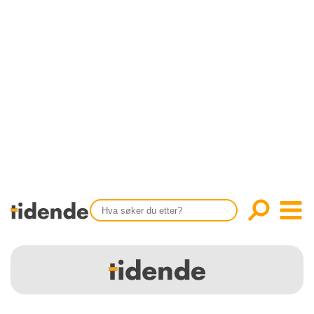
SISTE UTGAVE
KONTAKT
Tidligere utgaver
OM OSS
Årsindekser