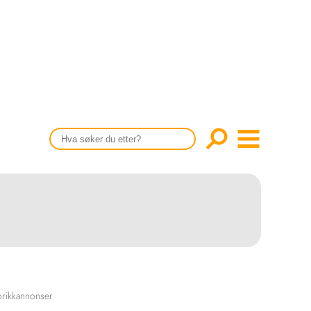
CONTENT IN ENGLISH
Scientific articles
Publication and media plan
The editorial board
About us
rikkannonser