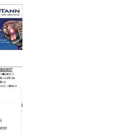
i
vere