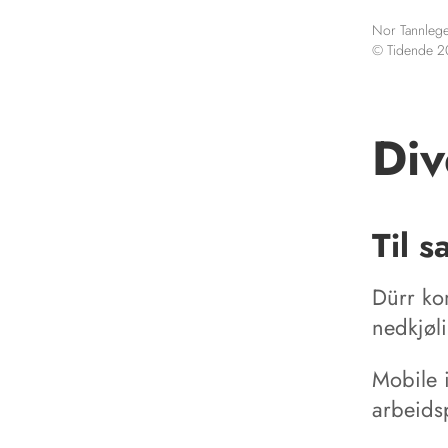
Nor Tannlege
© Tidende 
Div
Til s
Dürr ko
nedkjøl
Mobile i
arbeids