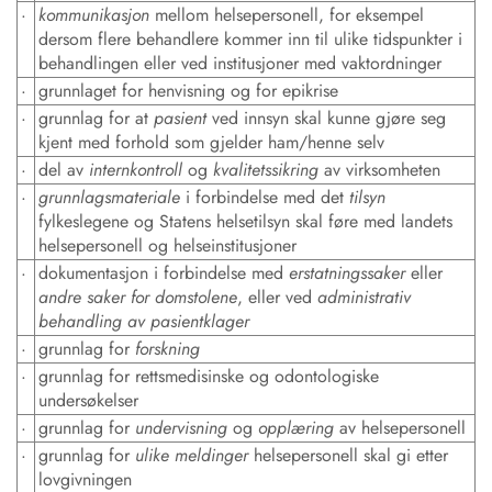
·
kommunikasjon
mellom helsepersonell, for eksempel
dersom flere behandlere kommer inn til ulike tidspunkter i
behandlingen eller ved institusjoner med vaktordninger
·
grunnlaget for henvisning og for epikrise
·
grunnlag for at
pasient
ved innsyn skal kunne gjøre seg
kjent med forhold som gjelder ham/henne selv
·
del av
internkontroll
og
kvalitetssikring
av virksomheten
·
grunnlagsmateriale
i forbindelse med det
tilsyn
fylkeslegene og Statens helsetilsyn skal føre med landets
helsepersonell og helseinstitusjoner
·
dokumentasjon i forbindelse med
erstatningssaker
eller
andre saker for domstolene
, eller ved
administrativ
behandling av pasientklager
·
grunnlag for
forskning
·
grunnlag for rettsmedisinske og odontologiske
undersøkelser
·
grunnlag for
undervisning
og
opplæring
av helsepersonell
·
grunnlag for
ulike meldinger
helsepersonell skal gi etter
lovgivningen