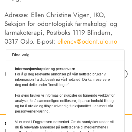
Adresse: Ellen Christine Vigen, IKO,
Seksjon for odontologisk farmakologi og
farmakoterapi, Postboks 1119 Blindern,
0317 Oslo. E-post:
ellencv@odont.uio.no
Dine valg:
Informasjonskapsler og personvern
Neste artikkel
For å gi deg relevante annonser på vårt nettsted bruker vi
informasjon fra ditt besøk på vårt nettsted. Du kan reservere
deg mot dette under "Innstillinger".
For øvrig bruker vi informasjonskapsler og lignende verktøy for
analyse, for å sammenligne nettlesere, tilpasse innhold til deg
og for å utvikle og tilby nødvendig funksjonalitet. Les mer i vår
personvernerklæring.
Vi er med i Fagpressen-nettverket. Om du samtykker under, vil
Den norske
Kontakt oss
du få relevante annonser på nettstedene til medlemmene i
tannlegeforenings Tidende
Tlf:
22 54 74 00