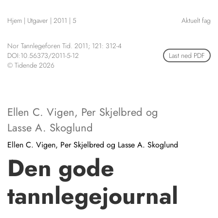
NETTBUTIKK
Hjem
|
Utgaver
|
2011
|
5
Aktuelt fag
HENVISNINGER
CONTENT IN ENGLISH
KURSKALENDER
Nor Tannlegeforen Tid. 2011; 121: 312-4
Scientific articles
STILLINGER
DOI:10.56373/2011-5-12
Last ned PDF
Publication and media
© Tidende 2026
KJØP & SALG
plan
The editorial board
ANNONSERING
About us
FOR FORFATTERE
Ellen C. Vigen
,
Per Skjelbred
og
Lasse A. Skoglund
Ellen C. Vigen, Per Skjelbred og Lasse A. Skoglund
Den gode
tannlegejournal