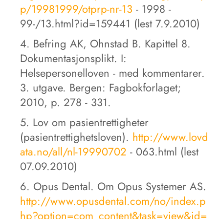
p/19981999/otprp-nr-13
- 1998 -
99-/13.html?id=159441 (lest 7.9.2010)
4. Befring AK, Ohnstad B. Kapittel 8.
Dokumentasjonsplikt. I:
Helsepersonelloven - med kommentarer.
3. utgave. Bergen: Fagbokforlaget;
2010, p. 278 - 331.
5. Lov om pasientrettigheter
(pasientrettighetsloven).
http://www.lovd
ata.no/all/nl-19990702
- 063.html (lest
07.09.2010)
6. Opus Dental. Om Opus Systemer AS.
http://www.opusdental.com/no/index.p
hp?option=com_content&task=view&id=