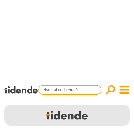
SISTE UTGAVE
KONTAKT
Tidligere utgaver
OM OSS
Årsindekser