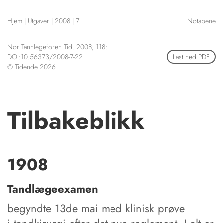
NETTBUTIKK
Hjem
|
Utgaver
|
2008
|
7
Notabene
HENVISNINGER
CONTENT IN ENGLISH
KURSKALENDER
Nor Tannlegeforen Tid. 2008; 118:
Scientific articles
STILLINGER
DOI:10.56373/2008-7-22
Last ned PDF
Publication and media
© Tidende 2026
KJØP & SALG
plan
The editorial board
ANNONSERING
About us
FOR FORFATTERE
Tilbakeblikk
1908
Tandlægeexamen
begyndte 13de mai med klinisk prøve