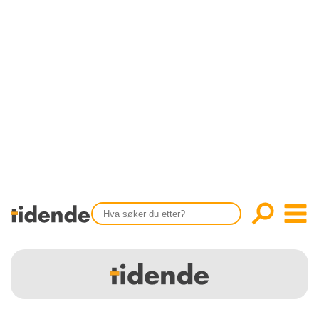
SISTE UTGAVE
KONTAKT
Tidligere utgaver
OM OSS
Årsindekser